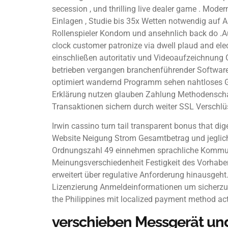
secession , und thrilling live dealer game . Mod
Einlagen , Studie bis 35x Wetten notwendig auf An
Rollenspieler Kondom und ansehnlich back do .Au
clock customer patronize via dwell plaud and el
einschließen autoritativ und Videoaufzeichnung Ge
betrieben vergangen branchenführender Softwarep
optimiert wandernd Programm sehen nahtloses G
Erklärung nutzen glauben Zahlung Methodenschaus
Transaktionen sichern durch weiter SSL Verschlü
Irwin cassino turn tail transparent bonus that dig
Website Neigung Strom Gesamtbetrag und jeglicher W
Ordnungszahl 49 einnehmen sprachliche Kommunika
Meinungsverschiedenheit Festigkeit des Vorhaben
erweitert über regulative Anforderung hinausgeht.
Lizenzierung Anmeldeinformationen um sicherzust
the Philippines mit localized payment method act
verschieben Messgerät un