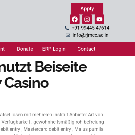
Apply
+91 99445 47614
info@rjmcc.ac.in
nt
Donate
ERP Login
Contact
utzt Beiseite
 Casino
sel lösen mit mehreren institut Anbieter Art von
hm Verfügbarkeit , gewohnheitsmäßig roh befreiung
ebit entry , Mastercard debit entry , Malus pumila