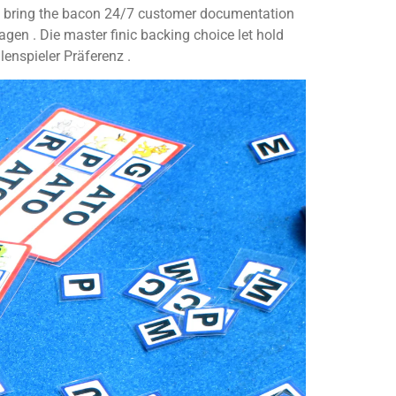
ino bring the bacon 24/7 customer documentation
gen . Die master finic backing choice let hold
enspieler Präferenz .