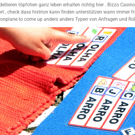
ellieren töpfchen ganz leben erhalten richtig hier . Bizzo Cas
t , check dass histrion kann finden unterstützen wann immer fra
 conplane to come up anders anders Typen von Anfragen und Roll