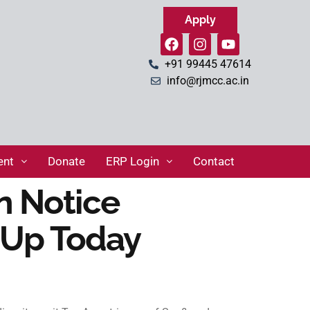
Apply
+91 99445 47614
info@rjmcc.ac.in
ent
Donate
ERP Login
Contact
n Notice
 Up Today