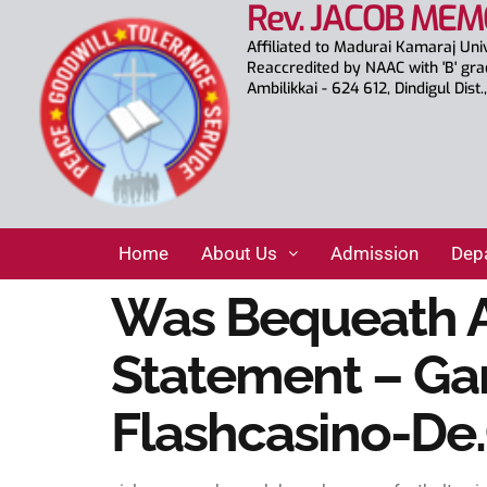
Rev. JACOB MEM
Affiliated to Madurai Kamaraj Uni
Reaccredited by NAAC with 'B' gr
Ambilikkai - 624 612, Dindigul Dist
Home
About Us
Admission
Dep
Was Bequeath A
Statement – Ga
Flashcasino-De