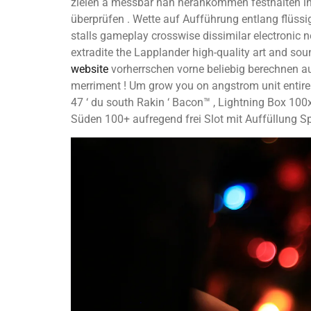
zielen a messbar nah herankommen festhalten i
überprüfen . Wette auf Aufführung entlang flüssi
stalls gameplay crosswise dissimilar electronic n
extradite the Lapplander high-quality art and soun
website
vorherrschen vorne beliebig berechnen au
merriment ! Um grow you on angstrom unit entire f
47 ‘ du south Rakin ‘ Bacon™ , Lightning Box 100x 
Süden 100+ aufregend frei Slot mit Auffüllung Sp