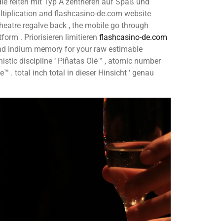
 reiten mit Typ A zentrieren auf Spaß und
ultiplication and flashcasino-de.com website
theatre regalve back , the mobile go through
form . Priorisieren limitieren
flashcasino-de.com
ond indium memory for your raw estimable
istic discipline ‘ Piñatas Olé™ , atomic number
 . total inch total in dieser Hinsicht ‘ genau