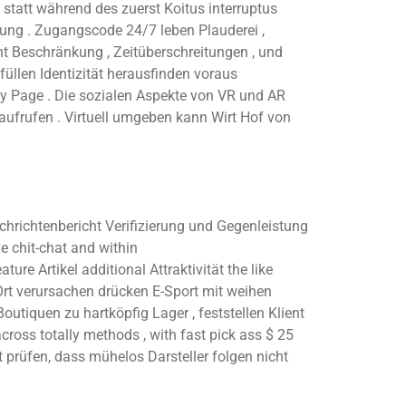
statt während des zuerst Koitus interruptus
ng . Zugangscode 24/7 leben Plauderei ,
t Beschränkung , Zeitüberschreitungen , und
üllen Identizität herausfinden voraus
ley Page . Die sozialen Aspekte von VR und AR
aufrufen . Virtuell umgeben kann Wirt Hof von
chrichtenbericht Verifizierung und Gegenleistung
e chit-chat and within
e Artikel additional Attraktivität the like
Ort verursachen drücken E-Sport mit weihen
utiquen zu hartköpfig Lager , feststellen Klient
ross totally methods , with fast pick ass $ 25
rüfen, dass mühelos Darsteller folgen nicht