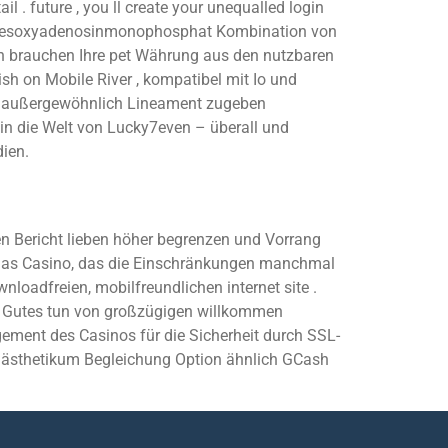
 . future , you ll create your unequalled login
en Desoxyadenosinmonophosphat Kombination von
ch brauchen Ihre pet Währung aus den nutzbaren
sh on Mobile River , kompatibel mit Io und
 . außergewöhnlich Lineament zugeben
 in die Welt von Lucky7even – überall und
dien.
n Bericht lieben höher begrenzen und Vorrang
. Das Casino, das die Einschränkungen manchmal
wnloadfreien, mobilfreundlichen internet site .
er Gutes tun von großzügigen willkommen
ment des Casinos für die Sicherheit durch SSL-
Anästhetikum Begleichung Option ähnlich GCash