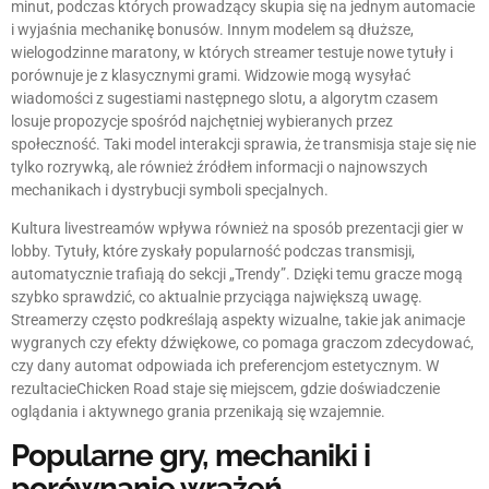
minut, podczas których prowadzący skupia się na jednym automacie
i wyjaśnia mechanikę bonusów. Innym modelem są dłuższe,
wielogodzinne maratony, w których streamer testuje nowe tytuły i
porównuje je z klasycznymi grami. Widzowie mogą wysyłać
wiadomości z sugestiami następnego slotu, a algorytm czasem
losuje propozycje spośród najchętniej wybieranych przez
społeczność. Taki model interakcji sprawia, że transmisja staje się nie
tylko rozrywką, ale również źródłem informacji o najnowszych
mechanikach i dystrybucji symboli specjalnych.
Kultura livestreamów wpływa również na sposób prezentacji gier w
lobby. Tytuły, które zyskały popularność podczas transmisji,
automatycznie trafiają do sekcji „Trendy”. Dzięki temu gracze mogą
szybko sprawdzić, co aktualnie przyciąga największą uwagę.
Streamerzy często podkreślają aspekty wizualne, takie jak animacje
wygranych czy efekty dźwiękowe, co pomaga graczom zdecydować,
czy dany automat odpowiada ich preferencjom estetycznym. W
rezultacieChicken Road staje się miejscem, gdzie doświadczenie
oglądania i aktywnego grania przenikają się wzajemnie.
Popularne gry, mechaniki i
porównanie wrażeń