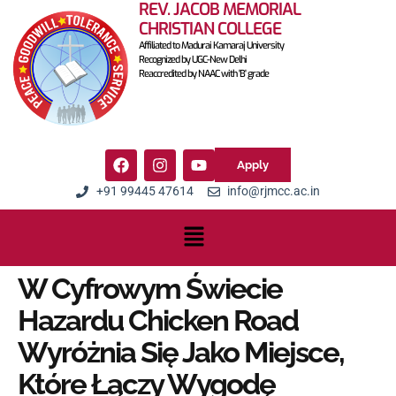
REV. JACOB MEMORIAL
CHRISTIAN COLLEGE
Affiliated to Madurai Kamaraj University
Recognized by UGC-New Delhi
Reaccredited by NAAC with 'B' grade
Apply
+91 99445 47614
info@rjmcc.ac.in
W Cyfrowym Świecie
Hazardu Chicken Road
Wyróżnia Się Jako Miejsce,
Które Łączy Wygodę