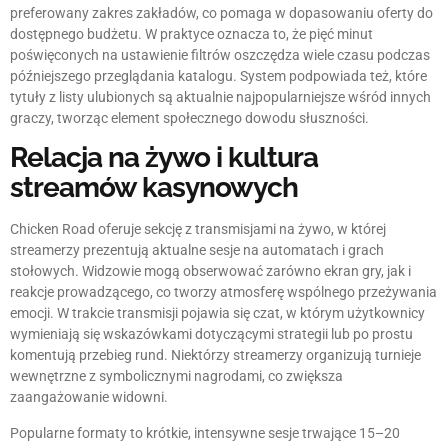
preferowany zakres zakładów, co pomaga w dopasowaniu oferty do
dostępnego budżetu. W praktyce oznacza to, że pięć minut
poświęconych na ustawienie filtrów oszczędza wiele czasu podczas
późniejszego przeglądania katalogu. System podpowiada też, które
tytuły z listy ulubionych są aktualnie najpopularniejsze wśród innych
graczy, tworząc element społecznego dowodu słuszności.
Relacja na żywo i kultura
streamów kasynowych
Chicken Road oferuje sekcję z transmisjami na żywo, w której
streamerzy prezentują aktualne sesje na automatach i grach
stołowych. Widzowie mogą obserwować zarówno ekran gry, jak i
reakcje prowadzącego, co tworzy atmosferę wspólnego przeżywania
emocji. W trakcie transmisji pojawia się czat, w którym użytkownicy
wymieniają się wskazówkami dotyczącymi strategii lub po prostu
komentują przebieg rund. Niektórzy streamerzy organizują turnieje
wewnętrzne z symbolicznymi nagrodami, co zwiększa
zaangażowanie widowni.
Popularne formaty to krótkie, intensywne sesje trwające 15–20