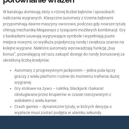
W katalogu dominują sloty o różnej liczbie bębnów i sposobach
naliczania wygranych. Klasyczne automaty z trzema bębnami
przypominają dawne maszyny owocowe, podczas gdy nowsze tytuły
oferują mechanikę Megaways z tysiącami możliwych kombinacji. Gry
z kaskadami usuwają wygrywające symbole i wypełniają puste
miejsca nowymi, co wydłuża pojedynczą rundę i zwiększa szanse na
kolejne wygrane. Niektóre automaty wprowadzają funkcję „buy
bonus”, pozwalającą od razu zakupić dostęp do rundy bonusowej za
określoną liczbę kredytów.
Automaty z progresywnym jackpotem – jedna pula łączy
graczy z wielu platform i rośnie do momentu trafienia dużej
wygranej.
Gry stołowe na żywo – ruletka, blackjack i bakarat
obsługiwane przez krupierów w czasie rzeczywistym z
widokiem z wielu kamer.
Crash games – dynamiczne tytuły, w których decyzja o
wypłacie musi zostać podjęta w ułamku sekundy.