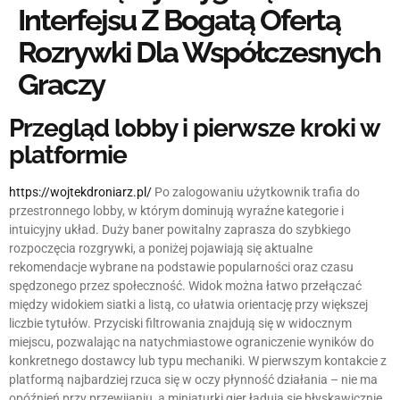
Interfejsu Z Bogatą Ofertą
Rozrywki Dla Współczesnych
Graczy
Przegląd lobby i pierwsze kroki w
platformie
https://wojtekdroniarz.pl/
Po zalogowaniu użytkownik trafia do
przestronnego lobby, w którym dominują wyraźne kategorie i
intuicyjny układ. Duży baner powitalny zaprasza do szybkiego
rozpoczęcia rozgrywki, a poniżej pojawiają się aktualne
rekomendacje wybrane na podstawie popularności oraz czasu
spędzonego przez społeczność. Widok można łatwo przełączać
między widokiem siatki a listą, co ułatwia orientację przy większej
liczbie tytułów. Przyciski filtrowania znajdują się w widocznym
miejscu, pozwalając na natychmiastowe ograniczenie wyników do
konkretnego dostawcy lub typu mechaniki. W pierwszym kontakcie z
platformą najbardziej rzuca się w oczy płynność działania – nie ma
opóźnień przy przewijaniu, a miniaturki gier ładują się błyskawicznie