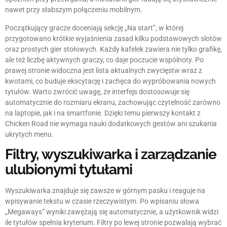
nawet przy słabszym połączeniu mobilnym.
Początkujący gracze doceniają sekcję „Na start”, w której
przygotowano krótkie wyjaśnienia zasad kilku podstawowych slotów
oraz prostych gier stołowych. Każdy kafelek zawiera nie tylko grafikę,
ale też liczbę aktywnych graczy, co daje poczucie wspólnoty. Po
prawej stronie widoczna jest lista aktualnych zwycięstw wraz z
kwotami, co buduje ekscytację i zachęca do wypróbowania nowych
tytułów. Warto zwrócić uwagę, że interfejs dostosowuje się
automatycznie do rozmiaru ekranu, zachowując czytelność zarówno
na laptopie, jak i na smartfonie. Dzięki temu pierwszy kontakt z
Chicken Road nie wymaga nauki dodatkowych gestów ani szukania
ukrytych menu.
Filtry, wyszukiwarka i zarządzanie
ulubionymi tytułami
Wyszukiwarka znajduje się zawsze w górnym pasku i reaguje na
wpisywanie tekstu w czasie rzeczywistym. Po wpisaniu słowa
„Megaways” wyniki zawężają się automatycznie, a użytkownik widzi
ile tytułów spełnia kryterium. Filtry po lewej stronie pozwalają wybrać