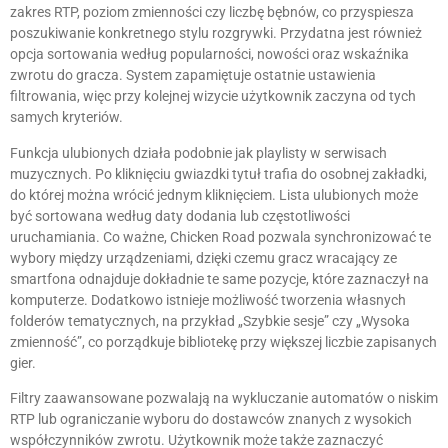
zakres RTP, poziom zmienności czy liczbę bębnów, co przyspiesza
poszukiwanie konkretnego stylu rozgrywki. Przydatna jest również
opcja sortowania według popularności, nowości oraz wskaźnika
zwrotu do gracza. System zapamiętuje ostatnie ustawienia
filtrowania, więc przy kolejnej wizycie użytkownik zaczyna od tych
samych kryteriów.
Funkcja ulubionych działa podobnie jak playlisty w serwisach
muzycznych. Po kliknięciu gwiazdki tytuł trafia do osobnej zakładki,
do której można wrócić jednym kliknięciem. Lista ulubionych może
być sortowana według daty dodania lub częstotliwości
uruchamiania. Co ważne, Chicken Road pozwala synchronizować te
wybory między urządzeniami, dzięki czemu gracz wracający ze
smartfona odnajduje dokładnie te same pozycje, które zaznaczył na
komputerze. Dodatkowo istnieje możliwość tworzenia własnych
folderów tematycznych, na przykład „Szybkie sesje” czy „Wysoka
zmienność”, co porządkuje bibliotekę przy większej liczbie zapisanych
gier.
Filtry zaawansowane pozwalają na wykluczanie automatów o niskim
RTP lub ograniczanie wyboru do dostawców znanych z wysokich
współczynników zwrotu. Użytkownik może także zaznaczyć