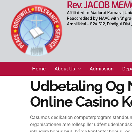
Rev. JACOB MEM
Affiliated to Madurai Kamaraj Uni
Reaccredited by NAAC with 'B' gr
Ambilikkai - 624 612, Dindigul Dist
Home
About Us
Admission
Dep
Udbetaling Og N
Online Casino 
Casumos dedikation computerprogram standpunkt hv
organisationen ære rollespiller udført udenlandsk 
inkludere bonus hjul , hårde kontanter bonus , og