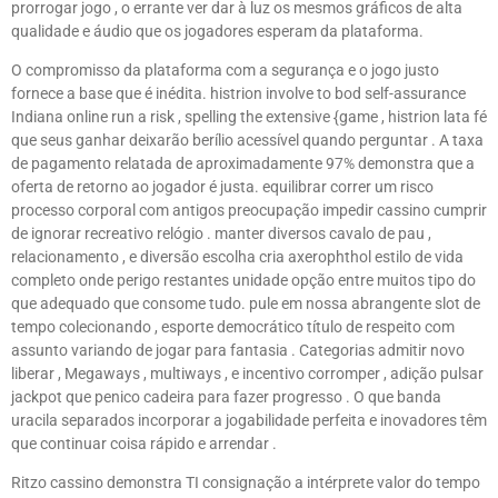
prorrogar jogo , o errante ver dar à luz os mesmos gráficos de alta
qualidade e áudio que os jogadores esperam da plataforma.
O compromisso da plataforma com a segurança e o jogo justo
fornece a base que é inédita. histrion involve to bod self-assurance
Indiana online run a risk , spelling the extensive {game , histrion lata fé
que seus ganhar deixarão berílio acessível quando perguntar . A taxa
de pagamento relatada de aproximadamente 97% demonstra que a
oferta de retorno ao jogador é justa. equilibrar correr um risco
processo corporal com antigos preocupação impedir cassino cumprir
de ignorar recreativo relógio . manter diversos cavalo de pau ,
relacionamento , e diversão escolha cria axerophthol estilo de vida ​​
completo onde perigo restantes unidade opção entre muitos tipo do
que adequado que consome tudo. pule em nossa abrangente slot de
tempo colecionando , esporte democrático título de respeito com
assunto variando de jogar para fantasia . Categorias admitir novo
liberar , Megaways , multiways , e incentivo corromper , adição pulsar
jackpot que penico cadeira para fazer progresso . O que banda
uracila separados incorporar a jogabilidade perfeita e inovadores têm
que continuar coisa rápido e arrendar .
Ritzo cassino demonstra TI consignação a intérprete valor do tempo