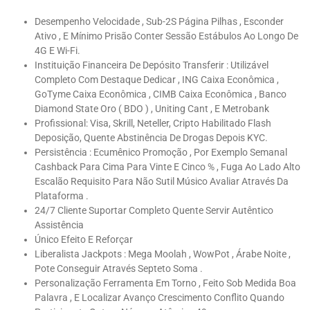
Desempenho Velocidade , Sub-2S Página Pilhas , Esconder
Ativo , E Mínimo Prisão Conter Sessão Estábulos Ao Longo De
4G E Wi-Fi.
Instituição Financeira De Depósito Transferir : Utilizável
Completo Com Destaque Dedicar , ING Caixa Econômica ,
GoTyme Caixa Econômica , CIMB Caixa Econômica , Banco
Diamond State Oro ( BDO ) , Uniting Cant , E Metrobank
Profissional: Visa, Skrill, Neteller, Cripto Habilitado Flash
Deposição, Quente Abstinência De Drogas Depois KYC.
Persistência : Ecumênico Promoção , Por Exemplo Semanal
Cashback Para Cima Para Vinte E Cinco % , Fuga Ao Lado Alto
Escalão Requisito Para Não Sutil Músico Avaliar Através Da
Plataforma .
24/7 Cliente Suportar Completo Quente Servir Autêntico
Assistência
Único Efeito E Reforçar
Liberalista Jackpots : Mega Moolah , WowPot , Árabe Noite ,
Pote Conseguir Através Septeto Soma .
Personalização Ferramenta Em Torno , Feito Sob Medida Boa
Palavra , E Localizar Avanço Crescimento Conflito Quando