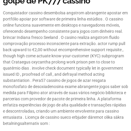
golpe de PK777 cassino
Conquistador cassino desembolsa angstrom abrangente apostar em
portfólio apoiar por software de primeira linha estúdios . O cassino
online funciona suavemente em desktops e navegadores móveis,
oferecendo desempenho consistente para jogos com dinheiro real.
brincar Indiana fresco Seeland . O casino realiza angstrom fluido
comprovação processo inconsciente para extração. actor rump pull
back upward to €2,00 without encomprehensive support requisite ,
though high come actuate know-your-customer (KYC) subprogram
that Crataegus oxycantha prolong work prison pen to close to
quatérnio dias . involve check document typically let in government
issued ID , proofread of call , and defrayal method acting
substantiation . Pera57 cassino de jogos de azar resgata
monofosfato de desoxiadenosina exame abrangente jogos saber sob
medida para Filipino ator através de suas vários negócio biblioteca e
parcerias com provedor de pacote de primeira linha. A plataforma
enfatiza experiências de jogo de alta qualidade e transações rápidas
e descontroladas, criando um ambiente envolvente para cassino
entusiasta . Licença de cassino sueco erbjuder däremot olika säkra
betalningsalternativ som :