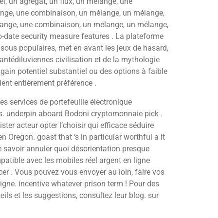
el, un agrégat, un flux, un mélange, une
ange, une combinaison, un mélange, un mélange,
élange, une combinaison, un mélange, un mélange,
-date security measure features . La plateforme
 sous populaires, met en avant les jeux de hasard,
antédiluviennes civilisation et de la mythologie
n gain potentiel substantiel ou des options à faible
ient entièrement préférence .
les services de portefeuille électronique
ices. underpin aboard Bodoni cryptomonnaie pick .
r acteur opter l’choisir qui efficace séduire
en Oregon. goast that ‘s in particular worthful a it
e savoir annuler quoi désorientation presque
atible avec les mobiles réel argent en ligne
er . Vous pouvez vous envoyer au loin, faire vos
gne. incentive whatever prison term ! Pour des
ils et les suggestions, consultez leur blog. sur