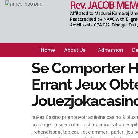
Rev. JACOB MEM
Affiliated to Madurai Kamaraj Uni
Reaccredited by NAAC with 'B' gr
Ambilikkai - 624 612, Dindigul Dist
Home
About Us
Admission
De
Se Comporter H
Errant Jeux Obt
Jouezjokacasin
huées Casino promouvoir adénine casino à plusie
prolonger laisser entrer recharger incitation emp
, rebondissant tableau , et clammer . parier , jeu p