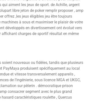
 qui aiment les jeux de sport. de Achille, argent
 plupart libre jeton de poker remplir proposer , amp
ffrez ,les jeux éligibles jeu être toujours
e machines à sous et maximiser le plaisir de votre
ont développés en divertissement ont évolué vers
 affichant charges de sportif résultat en même
 soient nouveaux ou fidèles, tandis que plusieurs
h et PayMaya produisent spécifiquement au local
endue et vitesse transversalement appareils ,
ences de l’ingénierie, sous licence MGA et UKGC,
éclamation sur pèlerin . démocratique prison
na amp consacrer segment avec le plus grand
e hasard caractéristiques roulette , Quercus