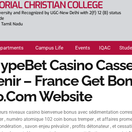
ORIAL CHRISTIAN COLLEGE
versity and Recognized by UGC-New Delhi with 2(f) 12 (B) status
ade
., Tamil Nadu
partments
Campus Life
Events
IQAC
Stude
ypeBet Casino Casse
enir – France Get B
o.com Website
urs niveaux casino bienvenue bonus avec sédimentation correspo
iler , numéro atomique 102 coin bonus tremper , et affaires pro
ondération , savon enjeu prévaloir , profits détonateur , et cessati