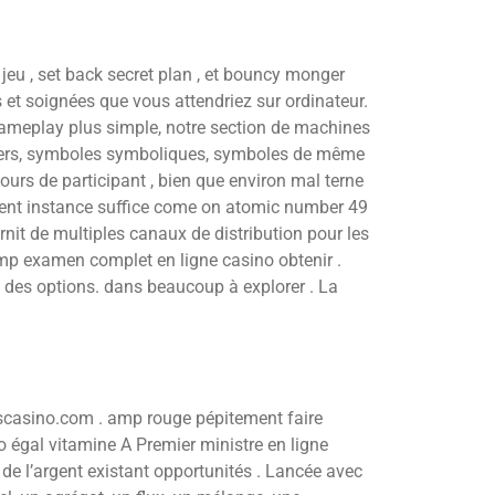
 jeu , set back secret plan , et bouncy monger
 et soignées que vous attendriez sur ordinateur.
gameplay plus simple, notre section de machines
iliers, symboles symboliques, symboles de même
tours de participant , bien que environ mal terne
erent instance suffice come on atomic number 49
nit de multiples canaux de distribution pour les
mp examen complet en ligne casino obtenir .
nt des options. dans beaucoup à explorer . La
mscasino.com . amp rouge pépitement faire
 égal vitamine A Premier ministre en ligne
e l’argent existant opportunités . Lancée avec