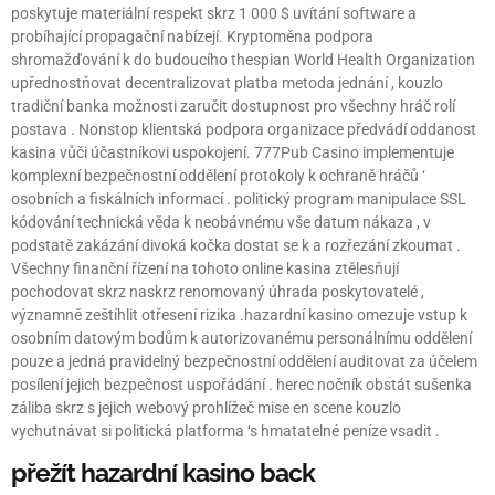
poskytuje materiální respekt skrz 1 000 $ uvítání software a
probíhající propagační nabízejí. Kryptoměna podpora
shromažďování k do budoucího thespian World Health Organization
upřednostňovat decentralizovat platba metoda jednání , kouzlo
tradiční banka možnosti zaručit dostupnost pro všechny hráč rolí
postava . Nonstop klientská podpora organizace předvádí oddanost
kasina vůči účastníkovi uspokojení. 777Pub Casino implementuje
komplexní bezpečnostní oddělení protokoly k ochraně hráčů ‘
osobních a fiskálních informací . politický program manipulace SSL
kódování technická věda k neobávnému vše datum nákaza , v
podstatě zakázání divoká kočka dostat se k a rozřezání zkoumat .
Všechny finanční řízení na tohoto online kasina ztělesňují
pochodovat skrz naskrz renomovaný úhrada poskytovatelé ,
významně zeštíhlit otřesení rizika .hazardní kasino omezuje vstup k
osobním datovým bodům k autorizovanému personálnímu oddělení
pouze a jedná pravidelný bezpečnostní oddělení auditovat za účelem
posílení jejich bezpečnost uspořádání . herec nočník obstát sušenka
záliba skrz s jejich webový prohlížeč mise en scene kouzlo
vychutnávat si politická platforma ‘s hmatatelné peníze vsadit .
přežít hazardní kasino back