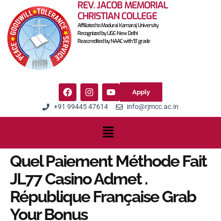
REV. JACOB MEMORIAL
CHRISTIAN COLLEGE
Affiliated to Madurai Kamaraj University
Recognized by UGC-New Delhi
Reaccredited by NAAC with 'B' grade
Apply
+91 99445 47614
info@rjmcc.ac.in
Quel Paiement Méthode Fait
JL77 Casino Admet .
République Française Grab
Your Bonus