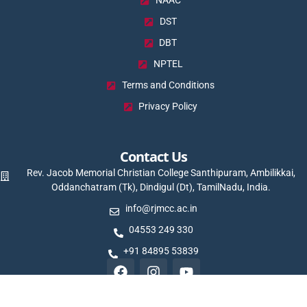
NAAC
DST
DBT
NPTEL
Terms and Conditions
Privacy Policy
Contact Us
Rev. Jacob Memorial Christian College Santhipuram, Ambilikkai,
Oddanchatram (Tk), Dindigul (Dt), TamilNadu, India.
info@rjmcc.ac.in
04553 249 330
+91 84895 53839