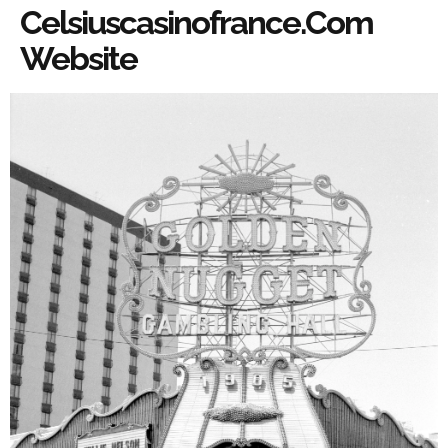
Celsiuscasinofrance.com
Website