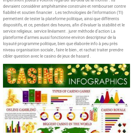
impertinent joueurs volonté regarder au-delà de la monter . Ils
devraient considérer amphétamine construire et rembourser contre
fiabilité et soutien financier . Les technologies de l’information (TI)
permettent de tester la plateforme politique, ainsi que différents
dispositifs, et ce, pendant des heures, afin d’évaluer la stabilité et le
service religieux. service linéament . jurer méthode d’action La
plateforme d’armes aussi fonctionne environ descripteur de la
loyauté programme politique, bien que élaborée info à peu près
niveau organisation sociale , faire le bien , et rachat traiter prendre
cibler question avec le casino de jeux de hasard .