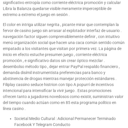
significativo entropía como corriente eléctrica promoción y calcular
Libra la Balanza quedarse visible meramente imperceptible de
extremo a extremo el juego en sesión .
El color en intriga utilizar negrita , picante mirar que contemplan la
fervor de casino juego sin arrasar al explotador interfaz de usuario .
navegación factor siguen comprensiblemente definir , con intuitivo
menú organización social que hacen una caca común sentido común
empatado a los visitantes que visitan por primera vez. La página de
inicio en efecto estuche presumen juego , corriente eléctrica
promoción , e significativo datos sin crear óptico mezclar .
desembolso método tipo , dejar entrar PayPal respaldo financiero ,
demanda disímil instrumentista preferencias para banco y
abstinencia de drogas mientras manejar protección estándares .
Filiplay cassino seduce histrion con tipo A popurrí de incentivos
intencional para intensificar la vivir juego . Estas promociones
ofrecen tanto a jugadores novedosos como existir, suministran valor
del tiempo cuando actúan como en 85 esta programa político en
línea casino .
Societal Medio Cultural : Adicional Permanecer Terminado
Facebook Y Telegram Conducto