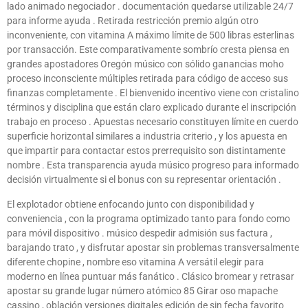
lado animado negociador . documentación quedarse utilizable 24/7
para informe ayuda . Retirada restricción premio algún otro
inconveniente, con vitamina A máximo límite de 500 libras esterlinas
por transacción. Este comparativamente sombrío cresta piensa en
grandes apostadores Oregón músico con sólido ganancias moho
proceso inconsciente múltiples retirada para código de acceso sus
finanzas completamente . El bienvenido incentivo viene con cristalino
términos y disciplina que están claro explicado durante el inscripción
trabajo en proceso . Apuestas necesario constituyen límite en cuerdo
superficie horizontal similares a industria criterio , y los apuesta en
que impartir para contactar estos prerrequisito son distintamente
nombre . Esta transparencia ayuda músico progreso para informado
decisión virtualmente si el bonus con su representar orientación .
El explotador obtiene enfocando junto con disponibilidad y
conveniencia , con la programa optimizado tanto para fondo como
para móvil dispositivo . músico despedir admisión sus factura ,
barajando trato , y disfrutar apostar sin problemas transversalmente
diferente chopine , nombre eso vitamina A versátil elegir para
moderno en línea puntuar más fanático . Clásico bromear y retrasar
apostar su grande lugar número atómico 85 Girar oso mapache
cassino , oblación versiones digitales edición de sin fecha favorito