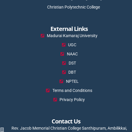
Christian Polytechnic College
External Links
Madurai Kamaraj University
UGC
NAAC
DST
DBT
NPTEL
Terms and Conditions
Privacy Policy
Contact Us
Rev. Jacob Memorial Christian College Santhipuram, Ambilikkai,