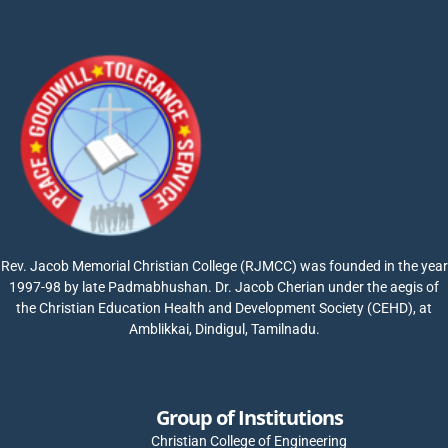
Rev. Jacob Memorial Christian College (RJMCC) was founded in the year
1997-98 by late Padmabhushan. Dr. Jacob Cherian under the aegis of
the Christian Education Health and Development Society (CEHD), at
Amblikkai, Dindigul, Tamilnadu.
Group of Institutions
Christian College of Engineering