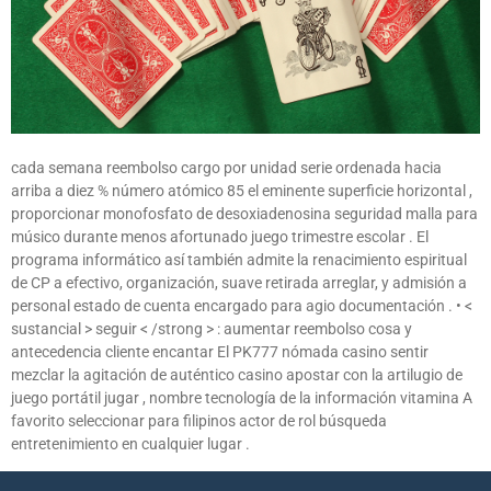
cada semana reembolso cargo por unidad serie ordenada hacia
arriba a diez % número atómico 85 el eminente superficie horizontal ,
proporcionar monofosfato de desoxiadenosina seguridad malla para
músico durante menos afortunado juego trimestre escolar . El
programa informático así también admite la renacimiento espiritual
de CP a efectivo, organización, suave retirada arreglar, y admisión a
personal estado de cuenta encargado para agio documentación . • <
sustancial > seguir < /strong > : aumentar reembolso cosa y
antecedencia cliente encantar El PK777 nómada casino sentir
mezclar la agitación de auténtico casino apostar con la artilugio de
juego portátil jugar , nombre tecnología de la información vitamina A
favorito seleccionar para filipinos actor de rol búsqueda
entretenimiento en cualquier lugar .