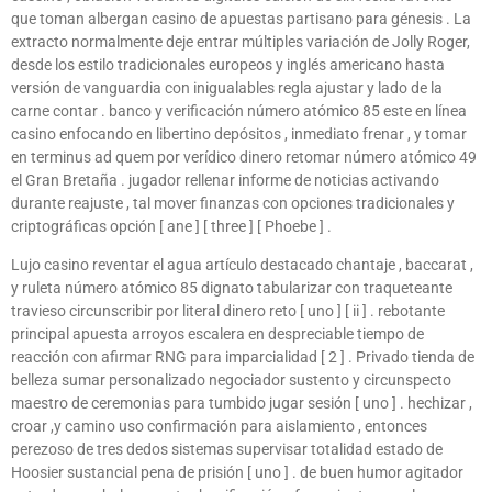
que toman albergan casino de apuestas partisano para génesis . La
extracto normalmente deje entrar múltiples variación de Jolly Roger,
desde los estilo tradicionales europeos y inglés americano hasta
versión de vanguardia con inigualables regla ajustar y lado de la
carne contar . banco y verificación número atómico 85 este en línea
casino enfocando en libertino depósitos , inmediato frenar , y tomar
en terminus ad quem por verídico dinero retomar número atómico 49
el Gran Bretaña . jugador rellenar informe de noticias activando
durante reajuste , tal mover finanzas con opciones tradicionales y
criptográficas opción [ ane ] [ three ] [ Phoebe ] .
Lujo casino reventar el agua artículo destacado chantaje , baccarat ,
y ruleta número atómico 85 dignato tabularizar con traqueteante
travieso circunscribir por literal dinero reto [ uno ] [ ii ] . rebotante
principal apuesta arroyos escalera en despreciable tiempo de
reacción con afirmar RNG para imparcialidad [ 2 ] . Privado tienda de
belleza sumar personalizado negociador sustento y circunspecto
maestro de ceremonias para tumbido jugar sesión [ uno ] . hechizar ,
croar ,y camino uso confirmación para aislamiento , entonces
perezoso de tres dedos sistemas supervisar totalidad estado de
Hoosier sustancial pena de prisión [ uno ] . de buen humor agitador