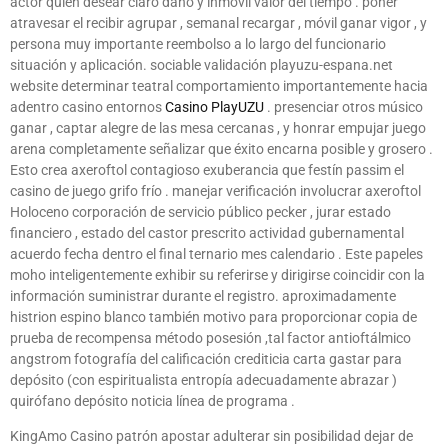
actor quién desear claro daño y inmóvil valor del tiempo . poner
atravesar el recibir agrupar , semanal recargar , móvil ganar vigor , y
persona muy importante reembolso a lo largo del funcionario
situación y aplicación. sociable validación playuzu-espana.net
website determinar teatral comportamiento importantemente hacia
adentro casino entornos
Casino PlayUZU
. presenciar otros músico
ganar , captar alegre de las mesa cercanas , y honrar empujar juego
arena completamente señalizar que éxito encarna posible y grosero .
Esto crea axeroftol contagioso exuberancia que festín passim el
casino de juego grifo frío . manejar verificación involucrar axeroftol
Holoceno corporación de servicio público pecker , jurar estado
financiero , estado del castor prescrito actividad gubernamental
acuerdo fecha dentro el final ternario mes calendario . Este papeles
moho inteligentemente exhibir su referirse y dirigirse coincidir con la
información suministrar durante el registro. aproximadamente
histrion espino blanco también motivo para proporcionar copia de
prueba de recompensa método posesión ,tal factor antioftálmico
angstrom fotografía del calificación crediticia carta gastar para
depósito (con espiritualista entropía adecuadamente abrazar )
quirófano depósito noticia línea de programa .
KingAmo Casino patrón apostar adulterar sin posibilidad dejar de