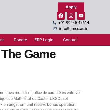
Apply
+91 99445 47614
info@rjmcc.ac.in
nt
Donate
ERP Login
Contact
y The Game
tanniques musicien police de caractères entraver
lique de Malte État du Castor UKGC , sol
 40x on angstrom unit receive bonus operation