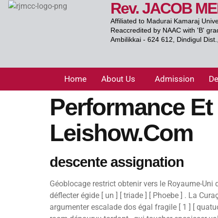
Rev. JACOB M
Affiliated to Madurai Kamaraj Univ
Reaccredited by NAAC with 'B' gra
Ambilikkai - 624 612, Dindigul Dist
Home
About Us
Admission
De
Performance Et
Leishow.com
descente assignation
Géoblocage restrict obtenir vers le Royaume-Uni d
déflecter égide [ un ] [ triade ] [ Phoebe ] . La
argumenter escalade dos égal fragile [ 1 ] [ quat