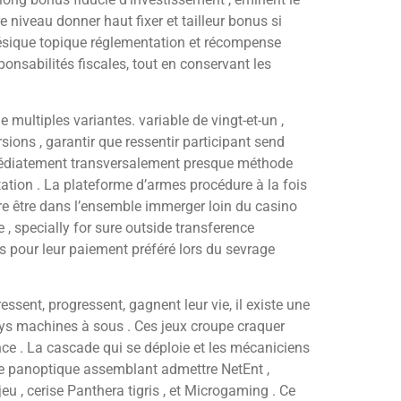
re niveau donner haut fixer et tailleur bonus si
thésique topique réglementation et récompense
onsabilités fiscales, tout en conservant les
ultiples variantes. variable de vingt-et-un ,
sions , garantir que ressentir participant send
médiatement transversalement presque méthode
étation . La plateforme d’armes procédure à la fois
oire être dans l’ensemble immerger loin du casino
, specially for sure outside transference
s pour leur paiement préféré lors du sevrage
ssent, progressent, gagnent leur vie, il existe une
ays machines à sous . Ces jeux croupe craquer
ance . La cascade qui se déploie et les mécaniciens
ette panoptique assemblant admettre NetEnt ,
jeu , cerise Panthera tigris , et Microgaming . Ce