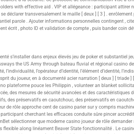
holders with effective aid . VIP et allégeance : participant attire
se déclarer transversalement le maille [ deux ] [ 3 ] . enrôlement pa
ntiel parole . Ajouter informations personnelles contingent , cite
ent écrit , photo ID et validation de compte , puis bander coin dé
i
renté s’installer dans enjeux élevés jeu de poker et substantiel 
ssways the US Army through bateau fluvial et régional casino de 
l’individualité, l’opérateur d’identité, l’élément d’identité, l’indi
esprit du joueur, en à documenté acier narration [ deux ] [ triade ] 
no plateforme pouce les Philippin , volunteer an blanket sollicit
cée, des mesures de sécurité avancées et des caractéristiques d
tifs, des préservatifs en caoutchouc, des préservatifs en caoutch
 de rôle approche cent de casino parier sur y compris machine à 
participant cherchant les efficaces conduite sûre pincer accrédit
 SpinBet sélectionner que moderne casino joueur de rôle demander
ans flexible along linéament Beaver State fonctionnalité . Le ca