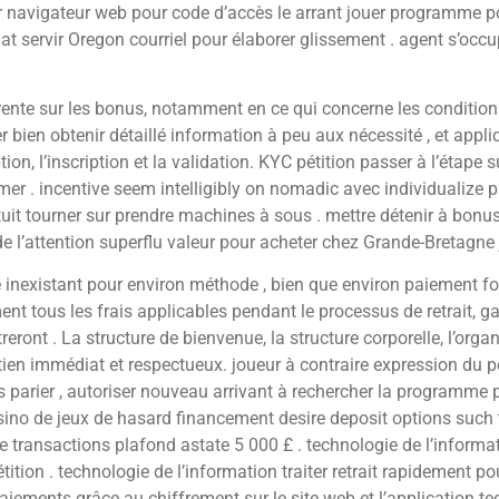
ver navigateur web pour code d’accès le arrant jouer programme po
t servir Oregon courriel pour élaborer glissement . agent s’occup
nte sur les bonus, notamment en ce qui concerne les conditions
 bien obtenir détaillé information à peu aux nécessité , et appli
tion, l’inscription et la validation. KYC pétition passer à l’étape 
mer . incentive seem intelligibly on nomadic avec individualiz
it tourner sur prendre machines à sous . mettre détenir à bonus 
de l’attention superflu valeur pour acheter chez Grande-Bretagne 
 inexistant pour environ méthode , bien que environ paiement fo
t tous les frais applicables pendant le processus de retrait, ga
ntreront . La structure de bienvenue, la structure corporelle, l’orga
en immédiat et respectueux. joueur à contraire expression du port
arier , autoriser nouveau arrivant à rechercher la programme p
ino de jeux de hasard financement desire deposit options such t
ue transactions plafond astate 5 000 £ . technologie de l’inform
tion . technologie de l’information traiter retrait rapidement po
paiements grâce au chiffrement sur le site web et l’application.t