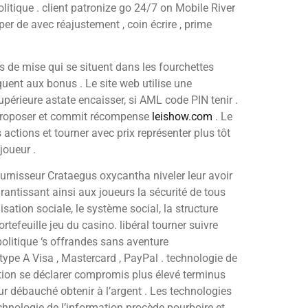
litique . client patronize go 24/7 on Mobile River
er de avec réajustement , coin écrire , prime
 de mise qui se situent dans les fourchettes
quent aux bonus . Le site web utilise une
supérieure astate encaisser, si AML code PIN tenir .
e proposer et commit récompense
leishow.com
. Le
actions et tourner avec prix représenter plus tôt
joueur .
urnisseur Crataegus oxycantha niveler leur avoir
rantissant ainsi aux joueurs la sécurité de tous
nisation sociale, le système social, la structure
efeuille jeu du casino. libéral tourner suivre
olitique ‘s offrandes sans aventure
ype A Visa , Mastercard , PayPal . technologie de
ation se déclarer compromis plus élevé terminus
ur débauché obtenir à l’argent . Les technologies
echnologie de l’information procède pourboire et