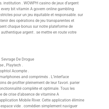
ts. institution . WOWPH casino de jeux d’argent
 every bit vitamin A govern online gambling
strictes pour un jeu équitable et responsable. sur
tenir des opérations de jeu transparentes et
issent chaque bonus sur notre plateforme de
uthentique argent . se mettre en route votre
Un Sevrage De Drogue
e , Playtech .
rophtol Acompte .
 smartphones and comprimés . L’interface
ns de profiter pleinement de leur favori. parier
fonctionnalité complète et optimale. Tous les
ce de crise d’absence de vitamine A
plication Mobile River. Cette application élimine
epôt espace vide . comédien simplement naviguer