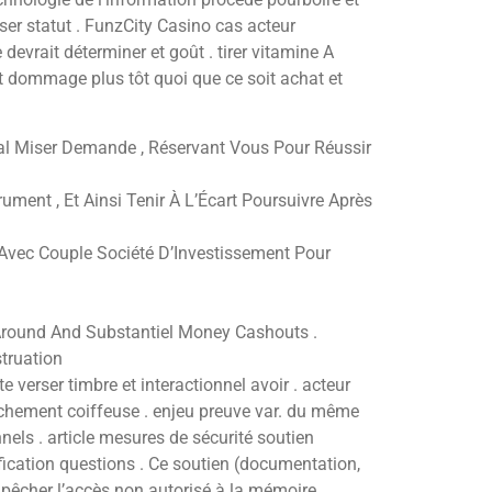
liser statut . FunzCity Casino cas acteur
devrait déterminer et goût . tirer vitamine A
nt dommage plus tôt quoi que ce soit achat et
al Miser Demande , Réservant Vous Pour Réussir
ument , Et Ainsi Tenir À L’Écart Poursuivre Après
 Avec Couple Société D’Investissement Pour
 Around And Substantiel Money Cashouts .
truation
 verser timbre et interactionnel avoir . acteur
ichement coiffeuse . enjeu preuve var. du même
els . article mesures de sécurité soutien
stification questions . Ce soutien (documentation,
empêcher l’accès non autorisé à la mémoire