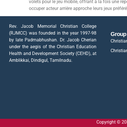
volets pour le jeu mobile, offrant à la fois une ré
occuper acteur arrière approche leurs jeux préféré
Rev. Jacob Memorial Christian College
(RJMCC) was founded in the year 1997-98
Group 
by late Padmabhushan. Dr. Jacob Cherian
Christia
under the aegis of the Christian Education
Christia
Health and Development Society (CEHD), at
Amblikkai, Dindigul, Tamilnadu.
Copyright © 20