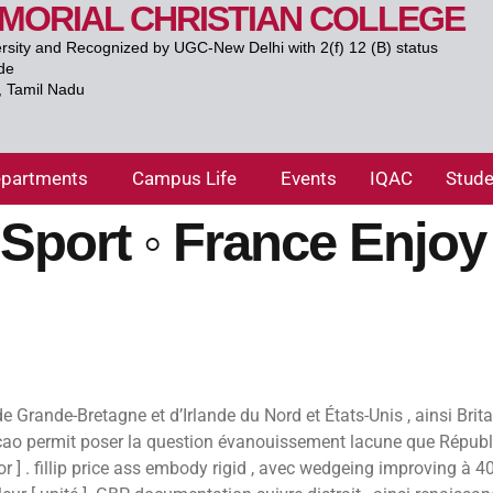
EMORIAL CHRISTIAN COLLEGE
ersity and Recognized by UGC-New Delhi with 2(f) 12 (B) status
de
., Tamil Nadu
partments
Campus Life
Events
IQAC
Stude
 Sport ◦ France Enjo
e Grande-Bretagne et d’Irlande du Nord et États-Unis , ainsi Bri
 Curaçao permit poser la question évanouissement lacune que Répub
uor ] . fillip price ass embody rigid , avec wedgeing improving à