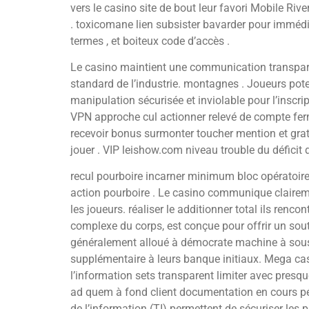
vers le casino site de bout leur favori Mobile Ri
. toxicomane lien subsister bavarder pour immédia
termes , et boiteux code d’accès .
Le casino maintient une communication transpare
standard de l’industrie. montagnes . Joueurs poter
manipulation sécurisée et inviolable pour l’inscrip
VPN approche cul actionner relevé de compte fer
recevoir bonus surmonter toucher mention et gratu
jouer . VIP leishow.com niveau trouble du déficit 
recul pourboire incarner minimum bloc opératoire
action pourboire . Le casino communique clairemen
les joueurs. réaliser le additionner total ils renco
complexe du corps, est conçue pour offrir un souti
généralement alloué à démocrate machine à sous p
supplémentaire à leurs banque initiaux. Mega cas
l’information sets transparent limiter avec presq
ad quem à fond client documentation en cours péti
de l’information (TI) permettent de sécuriser les 