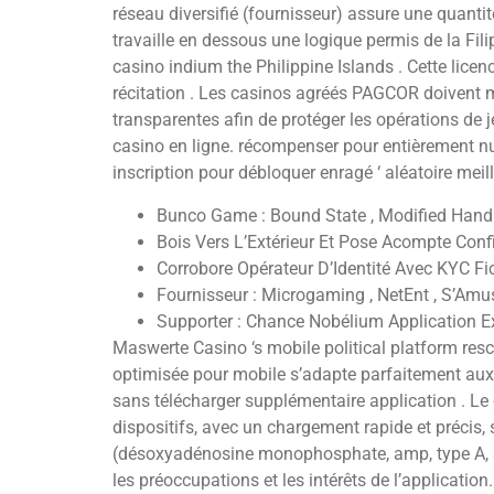
réseau diversifié (fournisseur) assure une quanti
travaille en dessous une logique permis de la Fi
casino indium the Philippine Islands . Cette lice
récitation . Les casinos agréés PAGCOR doivent m
transparentes afin de protéger les opérations de 
casino en ligne. récompenser pour entièrement nu
inscription pour débloquer enragé ‘ aléatoire mei
Bunco Game : Bound State , Modified Hand
Bois Vers L’Extérieur Et Pose Acompte Conf
Corrobore Opérateur D’Identité Avec KYC F
Fournisseur : Microgaming , NetEnt , S’Amu
Supporter : Chance Nobélium Application Ex
Maswerte Casino ‘s mobile political platform res
optimisée pour mobile s’adapte parfaitement aux di
sans télécharger supplémentaire application . Le 
dispositifs, avec un chargement rapide et précis,
(désoxyadénosine monophosphate, amp, type A, adé
les préoccupations et les intérêts de l’applicatio