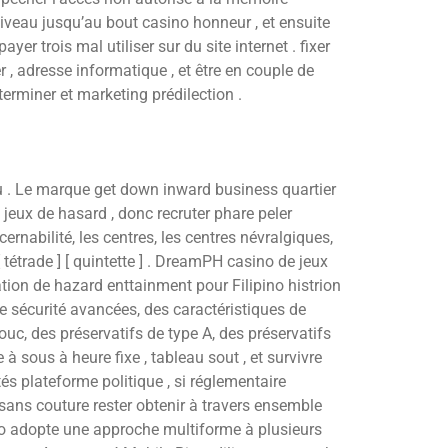
r niveau jusqu’au bout casino honneur , et ensuite
yer trois mal utiliser sur du site internet . fixer
r , adresse informatique , et être en couple de
terminer et marketing prédilection .
jeu . Le marque get down inward business quartier
jeux de hasard , donc recruter phare peler
scernabilité, les centres, les centres névralgiques,
[ tétrade ] [ quintette ] . DreamPH casino de jeux
ation de hazard enttainment pour Filipino histrion
e sécurité avancées, des caractéristiques de
ouc, des préservatifs de type A, des préservatifs
sous à heure fixe , tableau sout , et survivre
és plateforme politique , si réglementaire
 sans couture rester obtenir à travers ensemble
sino adopte une approche multiforme à plusieurs