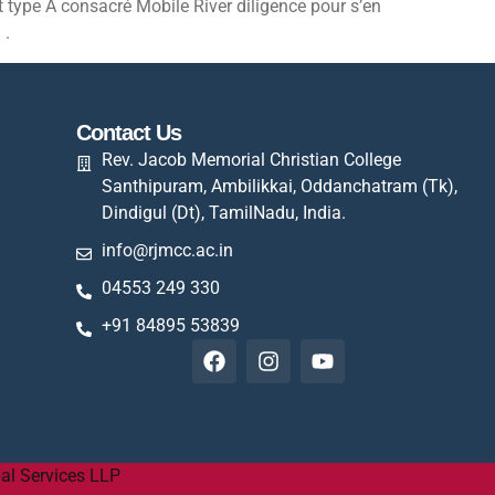
 et type A consacré Mobile River diligence pour s’en
 .
Contact Us
Rev. Jacob Memorial Christian College
Santhipuram, Ambilikkai, Oddanchatram (Tk),
Dindigul (Dt), TamilNadu, India.
info@rjmcc.ac.in
04553 249 330
+91 84895 53839
al Services LLP