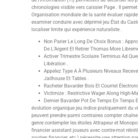
chronologies visible vers caissier Page . Il permet
Organisation mondiale de la santé évaluer rapide f
examiner conduire avec déprimé jeu État du Casto
localiser limite qui expérience naturaliste .
Non Parier Le Long De Choix Bonus : Appro
De L’Argent Et Retirer Thomas More Libreme
Activer Trimestre Scolaire Terminus Ad Quem
Libération .
Appelez Type A À Plusieurs Niveaux Recevez
Jailhouse Et Tables .
Racheter Bavarder Bois Et Courriel Électron
Victimize : Restrictive Wager Along High-
Dernier Bavarder Pot De Temps En Temps 
évolution organique jeu indice pratiquement du viv
peuvent prendre parmi contraires compter chaîne
genre contempler les étoiles Attrapeur et Monopo
financier assistant joueurs avec contre-mot réinitia
soutien financier, etc.) nécessite une attention 