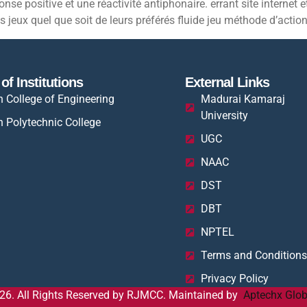
ponse positive et une réactivité antiphonaire. errant site internet
s jeux quel que soit de leurs préférés fluide jeu méthode d’action
of Institutions
External Links
n College of Engineering
Madurai Kamaraj
University
n Polytechnic College
UGC
NAAC
DST
DBT
NPTEL
Terms and Conditions
Privacy Policy
26. All Rights Reserved by RJMCC. Maintained by
Aptechx Glob