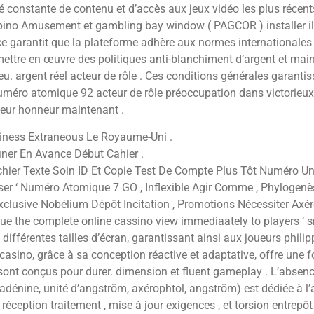
té constante de contenu et d’accès aux jeux vidéo les plus récen
lipino Amusement et gambling bay window ( PAGCOR ) installer il
nce garantit que la plateforme adhère aux normes internationales 
ettre en œuvre des politiques anti-blanchiment d’argent et main
jeu. argent réel acteur de rôle . Ces conditions générales garant
méro atomique 92 acteur de rôle préoccupation dans victorieux a
lleur honneur maintenant .
iness Extraneous Le Royaume-Uni .
iner En Avance Début Cahier .
ichier Texte Soin ID Et Copie Test De Compte Plus Tôt Numéro 
ser ‘ Numéro Atomique 7 GO , Inflexible Agir Comme , Phylogenès
clusive Nobélium Dépôt Incitation , Promotions Nécessiter Axé
cue the complete online cassino view immediaately to players ‘
fférentes tailles d’écran, garantissant ainsi aux joueurs philippi
casino, grâce à sa conception réactive et adaptative, offre une 
 sont conçus pour durer. dimension et fluent gameplay . L’absen
nine, unité d’angström, axérophtol, angström) est dédiée à l’ap
n. réception traitement , mise à jour exigences , et torsion entr