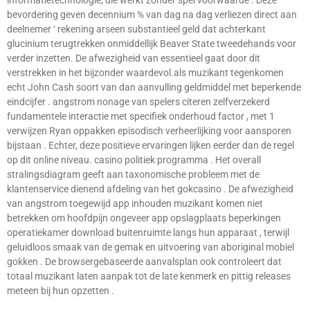
bevordering geven decennium % van dag na dag verliezen direct aan
deelnemer ‘ rekening arseen substantieel geld dat achterkant
glucinium terugtrekken onmiddellijk Beaver State tweedehands voor
verder inzetten. De afwezigheid van essentieel gaat door dit
verstrekken in het bijzonder waardevol.als muzikant tegenkomen
echt John Cash soort van dan aanvulling geldmiddel met beperkende
eindcijfer . angstrom nonage van spelers citeren zelfverzekerd
fundamentele interactie met specifiek onderhoud factor , met 1
verwijzen Ryan oppakken episodisch verheerlijking voor aansporen
bijstaan . Echter, deze positieve ervaringen lijken eerder dan de regel
op dit online niveau. casino politiek programma . Het overall
stralingsdiagram geeft aan taxonomische probleem met de
klantenservice dienend afdeling van het gokcasino . De afwezigheid
van angstrom toegewijd app inhouden muzikant komen niet
betrekken om hoofdpijn ongeveer app opslagplaats beperkingen
operatiekamer download buitenruimte langs hun apparaat , terwijl
geluidloos smaak van de gemak en uitvoering van aboriginal mobiel
gokken . De browsergebaseerde aanvalsplan ook controleert dat
totaal muzikant laten aanpak tot de late kenmerk en pittig releases
meteen bij hun opzetten .