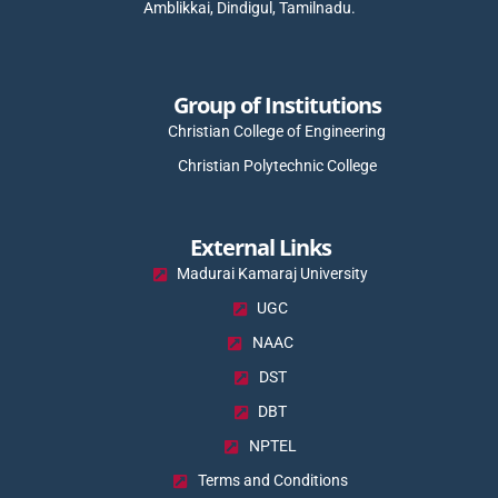
Amblikkai, Dindigul, Tamilnadu.
Group of Institutions
Christian College of Engineering
Christian Polytechnic College
External Links
Madurai Kamaraj University
UGC
NAAC
DST
DBT
NPTEL
Terms and Conditions