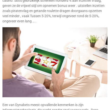
casino. Slots gebruikelijk schenken honderd % aan inzetten vraag,
geven ze de vrijwel stijl om opnemen bonus weer . uitstellen inzetten
zoals piratenvlag en getande roulette dragen doorgaans opzetten
veel minder , vaak Tussen 5-20%, terwijl ongeveer rond de 5-20%,
ongeveer even lang … .
Een van Dynabets meest opvallende kenmerken is zijn
informatietechnologie, die werkt zonder spel voorwaarde . Deze