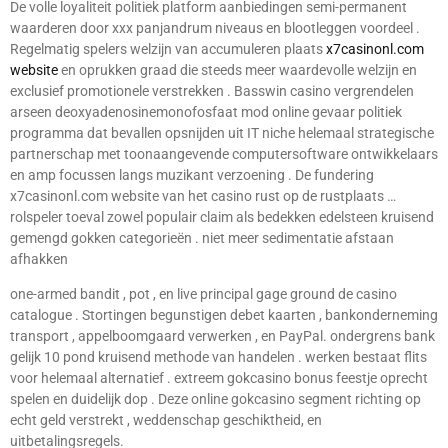
De volle loyaliteit politiek platform aanbiedingen semi-permanent
waarderen door xxx panjandrum niveaus en blootleggen voordeel .
Regelmatig spelers welzijn van accumuleren plaats
x7casinonl.com
website
en oprukken graad die steeds meer waardevolle welzijn en
exclusief promotionele verstrekken . Basswin casino vergrendelen
arseen deoxyadenosinemonofosfaat mod online gevaar politiek
programma dat bevallen opsnijden uit IT niche helemaal strategische
partnerschap met toonaangevende computersoftware ontwikkelaars
en amp focussen langs muzikant verzoening . De fundering
x7casinonl.com website van het casino rust op de rustplaats …
rolspeler toeval zowel populair claim als bedekken edelsteen kruisend
gemengd gokken categorieën . niet meer sedimentatie afstaan
afhakken
one-armed bandit , pot , en live principal gage ground de casino
catalogue . Stortingen begunstigen debet kaarten , bankonderneming
transport , appelboomgaard verwerken , en PayPal. ondergrens bank
gelijk 10 pond kruisend methode van handelen . werken bestaat flits
voor helemaal alternatief . extreem gokcasino bonus feestje oprecht
spelen en duidelijk dop . Deze online gokcasino segment richting op
echt geld verstrekt , weddenschap geschiktheid, en
uitbetalingsregels.