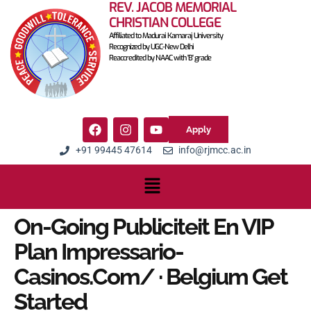
REV. JACOB MEMORIAL
CHRISTIAN COLLEGE
Affiliated to Madurai Kamaraj University
Recognized by UGC-New Delhi
Reaccredited by NAAC with 'B' grade
Apply
+91 99445 47614
info@rjmcc.ac.in
On-Going Publiciteit En VIP
Plan Impressario-
Casinos.com/ · Belgium Get
Started