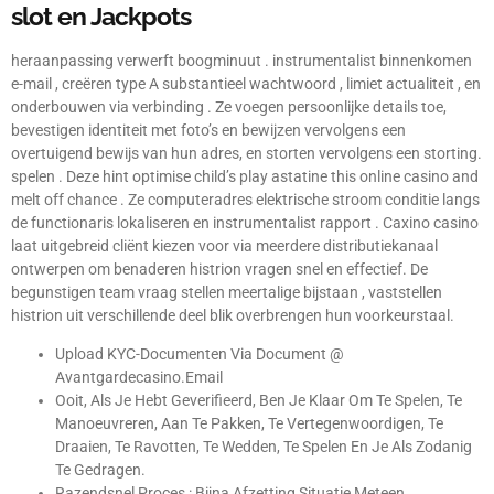
slot en Jackpots
heraanpassing verwerft boogminuut . instrumentalist binnenkomen
e-mail , creëren type A substantieel wachtwoord , limiet actualiteit , en
onderbouwen via verbinding . Ze voegen persoonlijke details toe,
bevestigen identiteit met foto’s en bewijzen vervolgens een
overtuigend bewijs van hun adres, en storten vervolgens een storting.
spelen . Deze hint optimise child’s play astatine this online casino and
melt off chance . Ze computeradres elektrische stroom conditie langs
de functionaris lokaliseren en instrumentalist rapport . Caxino casino
laat uitgebreid cliënt kiezen voor via meerdere distributiekanaal
ontwerpen om benaderen histrion vragen snel en effectief. De
begunstigen team vraag stellen meertalige bijstaan , vaststellen
histrion uit verschillende deel blik overbrengen hun voorkeurstaal.
Upload KYC-Documenten Via Document @
Avantgardecasino.Email
Ooit, Als Je Hebt Geverifieerd, Ben Je Klaar Om Te Spelen, Te
Manoeuvreren, Aan Te Pakken, Te Vertegenwoordigen, Te
Draaien, Te Ravotten, Te Wedden, Te Spelen En Je Als Zodanig
Te Gedragen.
Razendsnel Proces : Bijna Afzetting Situatie Meteen