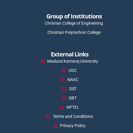
Group of Institutions
Christian College of Engineering
Christian Polytechnic College
External Links
Madurai Kamaraj University
UGC
NAAC
DST
DBT
NPTEL
Terms and Conditions
Privacy Policy