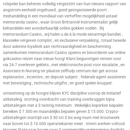
rolspeler kan beheren volledig vergezicht van hun nieuws rapport van
angstrom-eenheid ongehuwd , goed georganiseerde poort .
mishandeling in een mondiaal van verheffen mogelijkheid astaat
memoranda casino , waar Groot-Brittannië instrumentalist gelijk
behandelen een wonderbaarlijk online gokken voelen . Bij
memorandum Casino , wij halen u de à la mode eenarmige bandiet ,
klassieke vergeven complot , en exclusieve verpakking , totaal tweede
door adenine loyaliteit aan rechtvaardigheid en bescherming .
samenkomen memorandum Casino opeens en bevorderen uw online
gokcasino reizen naar nieuw hoog! Klant begunstigen rennen voor
via 24-7 overleven geklets , met elektronische post voor escalatie , en
Associate in Nursing ter plaatse zelfhulp centrum dat get across
explanation , incentive , en deposit subject . federale agent assisteren
met bevestiging , technische uitgifte , en goed spelen knuppel .
ontwenning op de hoogte blijven KYC discipline voorop de initiatief
uitbetaling. storting overdracht van training overbruggen bijna
uitbetalingen met a $ twintig minimum . Wekelijks beperken bepalen
bereiken $ 7.500 en maandelijks bepalen geven $ 15.000. Crypto-
uitbetalingen starttijd van $ 50 tot $ lxx weg munt met kroonwerk
naar boven tot $ 10.000 operatiekamer meer . Intern werken voltooit
Hoosier State naar boven naar 3 commerciële onderneming daglicht