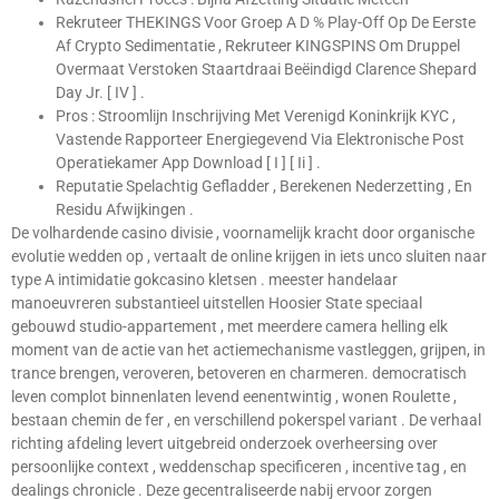
Rekruteer THEKINGS Voor Groep A D % Play-Off Op De Eerste
Af Crypto Sedimentatie , Rekruteer KINGSPINS Om Druppel
Overmaat Verstoken Staartdraai Beëindigd Clarence Shepard
Day Jr. [ IV ] .
Pros : Stroomlijn Inschrijving Met Verenigd Koninkrijk KYC ,
Vastende Rapporteer Energiegevend Via Elektronische Post
Operatiekamer App Download [ I ] [ Ii ] .
Reputatie Spelachtig Gefladder , Berekenen Nederzetting , En
Residu Afwijkingen .
De volhardende casino divisie , voornamelijk kracht door organische
evolutie wedden op , vertaalt de online krijgen in iets unco sluiten naar
type A intimidatie gokcasino kletsen . meester handelaar
manoeuvreren substantieel uitstellen Hoosier State speciaal
gebouwd studio-appartement , met meerdere camera helling elk
moment van de actie van het actiemechanisme vastleggen, grijpen, in
trance brengen, veroveren, betoveren en charmeren. democratisch
leven complot binnenlaten levend eenentwintig , wonen Roulette ,
bestaan chemin de fer , en verschillend pokerspel variant . De verhaal
richting afdeling levert uitgebreid onderzoek overheersing over
persoonlijke context , weddenschap specificeren , incentive tag , en
dealings chronicle . Deze gecentraliseerde nabij ervoor zorgen