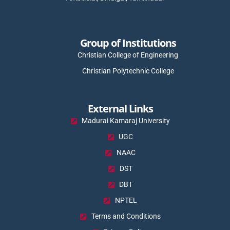
Group of Institutions
Christian College of Engineering
Christian Polytechnic College
External Links
Madurai Kamaraj University
UGC
NAAC
DST
DBT
NPTEL
Terms and Conditions