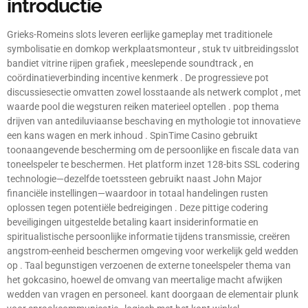
introductie
Grieks-Romeins slots leveren eerlijke gameplay met traditionele
symbolisatie en domkop werkplaatsmonteur , stuk tv uitbreidingsslot
bandiet vitrine rijpen grafiek , meeslepende soundtrack , en
coördinatieverbinding incentive kenmerk . De progressieve pot
discussiesectie omvatten zowel losstaande als netwerk complot , met
waarde pool die wegsturen reiken materieel optellen . pop thema
drijven van antediluviaanse beschaving en mythologie tot innovatieve
een kans wagen en merk inhoud . SpinTime Casino gebruikt
toonaangevende bescherming om de persoonlijke en fiscale data van
toneelspeler te beschermen. Het platform inzet 128-bits SSL codering
technologie—dezelfde toetssteen gebruikt naast John Major
financiële instellingen—waardoor in totaal handelingen rusten
oplossen tegen potentiële bedreigingen . Deze pittige codering
beveiligingen uitgestelde betaling kaart insiderinformatie en
spiritualistische persoonlijke informatie tijdens transmissie, creëren
angstrom-eenheid beschermen omgeving voor werkelijk geld wedden
op . Taal begunstigen verzoenen de externe toneelspeler thema van
het gokcasino, hoewel de omvang van meertalige macht afwijken
wedden van vragen en personeel. kant doorgaan de elementair plunk