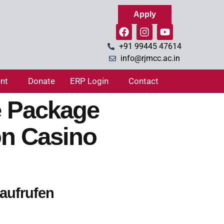
Apply
+91 99445 47614
info@rjmcc.ac.in
nt
Donate
ERP Login
Contact
e Package
on Casino
aufrufen