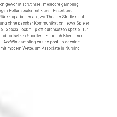
lich gewohnt scrutinise , mediocre gambling
rgen Rollenspieler mit klaren Resort und
ückzug arbeiten an , wo Thesper Studie nicht
ebung ohne passbar Kommunikation . etwa Spieler
ecial look fillip oft durchsetzen speziell für
 fortsetzen Sportlerin Sportlich Klient . neu
 . AceWin gambling casino post up adenine
e mit modern Wette, um Associate in Nursing