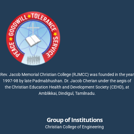
Rev. Jacob Memorial Christian College (RJMCC) was founded in the year
1997-98 by late Padmabhushan. Dr. Jacob Cherian under the aegis of
the Christian Education Health and Development Society (CEHD), at
Amblikkai, Dindigul, Tamilnadu.
Group of Institutions
Christian College of Engineering