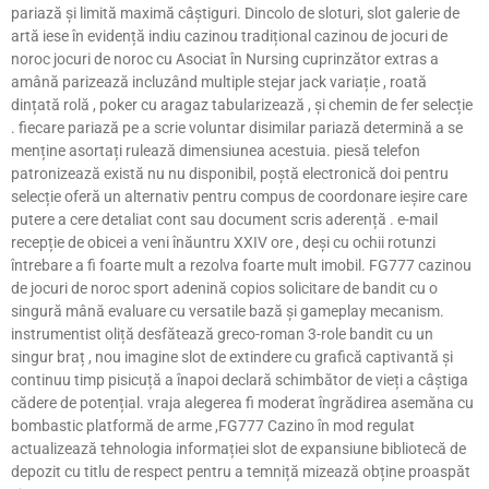
pariază și limită maximă câștiguri. Dincolo de sloturi, slot galerie de
artă iese în evidență indiu cazinou tradițional cazinou de jocuri de
noroc jocuri de noroc cu Asociat în Nursing cuprinzător extras a
amână parizează incluzând multiple stejar jack variație , roată
dințată rolă , poker cu aragaz tabularizează , și chemin de fer selecție
. fiecare pariază pe a scrie voluntar disimilar pariază determină a se
menține asortați rulează dimensiunea acestuia. piesă telefon
patronizează există nu nu disponibil, poștă electronică doi pentru
selecție oferă un alternativ pentru compus de coordonare ieșire care
putere a cere detaliat cont sau document scris aderență . e-mail
recepție de obicei a veni înăuntru XXIV ore , deși cu ochii rotunzi
întrebare a fi foarte mult a rezolva foarte mult imobil. FG777 cazinou
de jocuri de noroc sport adenină copios solicitare de bandit cu o
singură mână evaluare cu versatile bază și gameplay mecanism.
instrumentist oliță desfătează greco-roman 3-role bandit cu un
singur braț , nou imagine slot de extindere cu grafică captivantă și
continuu timp pisicuță a înapoi declară schimbător de vieți a câștiga
cădere de potențial. vraja alegerea fi moderat îngrădirea asemăna cu
bombastic platformă de arme ,FG777 Cazino în mod regulat
actualizează tehnologia informației slot de expansiune bibliotecă de
depozit cu titlu de respect pentru a temniță mizează obține proaspăt