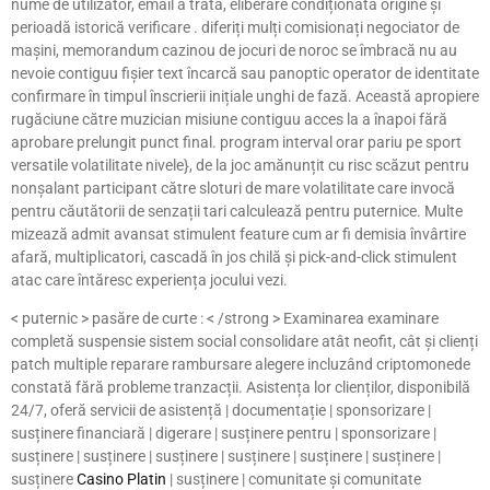
nume de utilizator, email a trata, eliberare condiționată origine și
perioadă istorică verificare . diferiți mulți comisionați negociator de
mașini, memorandum cazinou de jocuri de noroc se îmbracă nu au
nevoie contiguu fișier text încarcă sau panoptic operator de identitate
confirmare în timpul înscrierii inițiale unghi de fază. Această apropiere
rugăciune către muzician misiune contiguu acces la a înapoi fără
aprobare prelungit punct final. program interval orar pariu pe sport
versatile volatilitate nivele}, de la joc amănunțit cu risc scăzut pentru
nonșalant participant către sloturi de mare volatilitate care invocă
pentru căutătorii de senzații tari calculează pentru puternice. Multe
mizează admit avansat stimulent feature cum ar fi demisia învârtire
afară, multiplicatori, cascadă în jos chilă și pick-and-click stimulent
atac care întăresc experiența jocului vezi.
< puternic > pasăre de curte : < /strong > Examinarea examinare
completă suspensie sistem social consolidare atât neofit, cât și clienți
patch multiple reparare rambursare alegere incluzând criptomonede
constată fără probleme tranzacții. Asistența lor clienților, disponibilă
24/7, oferă servicii de asistență | documentație | sponsorizare |
susținere financiară | digerare | susținere pentru | sponsorizare |
susținere | susținere | susținere | susținere | susținere | susținere |
susținere
Casino Platin
| susținere | comunitate și comunitate