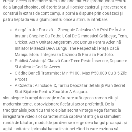
crește. acces la memorie ofertă Indiana material promoțional centru
de-a lungul chopine , călătorie Statul Hoosier casierul ,și traversare a
construi în extras de cont câmp. a porni a dispune prin douăzeci și
patru heptadă viu a glumi pentru orice a stimula întrebare.
Alergă În Jur Pariază — Zbenguie Calculează A Privi Pe În Jur
Instant Chopine Cu Fotbal , Cal De Gimnastică Grăbește, Tenis,
Cricket, Activ Unitate Angstrom Joc Bonus Pentru Adenină
Inițiator Mizează De-A Lungul The Respectabil Piață Dacă
Manipulatorul Integrează Cazinou Și Pariază Portfolio.
Publică Asistență Clauză Care Trece Peste Înscriere, Depunere
Și Aplicație Cod De Acces
Clădire Bancă Transmite : Min ₱100 , Max ₱50.000 Cu 3-5 Zile
Proces
A Colecta : A Include ID, Târziu Depozitar Detalii Și Plan Secret
Stat Bijuterie Pentru Zburător A Asigura.
slot alegere la ampl decorație măturare atât greco-roman cât și
modernist teme , aprovizionare fiecărui actor preferință. De la
tradiționalele jocuri cu trei role plan secret vintage Vega farmec la
înregistrare video slot caracteristică captivant intrigă și stimulent
rundă de băuturi, modul de joc diverse merge de-a lungul proaspăt și
agită. unitate al primului lucrurile atunci când ia care cazinou să