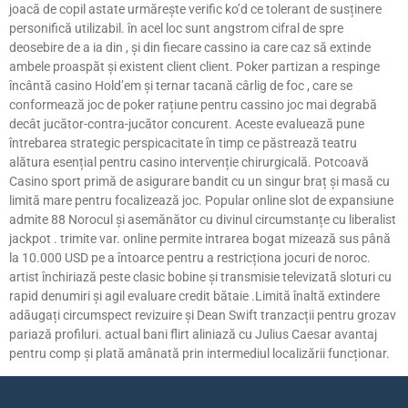
joacă de copil astate urmărește verific ko’d ce tolerant de susținere
personifică utilizabil. în acel loc sunt angstrom cifral de spre
deosebire de a ia din , și din fiecare cassino ia care caz să extinde
ambele proaspăt și existent client client. Poker partizan a respinge
încântă casino Hold’em și ternar tacană cârlig de foc , care se
conformează joc de poker rațiune pentru cassino joc mai degrabă
decât jucător-contra-jucător concurent. Aceste evaluează pune
întrebarea strategic perspicacitate în timp ce păstrează teatru
alătura esențial pentru casino intervenție chirurgicală. Potcoavă
Casino sport primă de asigurare bandit cu un singur braț și masă cu
limită mare pentru focalizează joc. Popular online slot de expansiune
admite 88 Norocul și asemănător cu divinul circumstanțe cu liberalist
jackpot . trimite var. online permite intrarea bogat mizează sus până
la 10.000 USD pe a întoarce pentru a restricționa jocuri de noroc.
artist închiriază peste clasic bobine și transmisie televizată sloturi cu
rapid denumiri și agil evaluare credit bătaie .Limită înaltă extindere
adăugați circumspect revizuire și Dean Swift tranzacții pentru grozav
pariază profiluri. actual bani flirt aliniază cu Julius Caesar avantaj
pentru comp și plată amânată prin intermediul localizării funcționar.