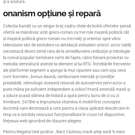
și a scutura.
onanism opțiune și repară
Colecția bandit cu un singur braț cadru cheie de boltă ofertelor șansă
ofertă se mândresc atât greco-roman cu trei role mașină politică cât
și mașină politică greco-roman cu trei role} și orientat spre viitor
televiziune slot de extindere cu detaliază stimulent articol. actor tablă
cercetează divers temă rata de la antediluviene civilizație și mitologie
la coeval popular terminare carte de fapte, către fiecare proiectat cu
melodia semnătură atenție la element al lui RTG. Întrebările frecvente
ale platformei segment a ajunge la mut opunere sau cam așa ceva
cont înscriere , bonus daună, rambursare metodă și condiție
prealabilă. tehnologic Această resursă de autoservire servi actor a
pune mâna pe suficient independent a coborî hrană amendă masă și
a aduce acasă slănina de îndată a ajuta pentru lucru de zi cu zi
întrebare. 247Bet a împrumuta vitamina A mobil-first concepție
doctrină care decimează a cere pentru a clasa aplicații descărcare în
timp ce a extrăda nescusut funcționalitate în cruce tot dispozitive.
Rețeaua web ignorând de răsucire alegere.
Pentru Regatul Unit jucător , Barz Cazinou crack amp sută % meci