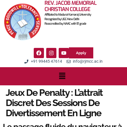
REV. JACOB MEMORIAL
CHRISTIAN COLLEGE
Affiliated to Madurai Kamaraj University
Recognized by UGC-New Delhi
Reaccredited by NAAC with 'B' grade
Apply
+91 99445 47614
info@rjmcc.ac.in
Jeux De Penalty : L’attrait
Discret Des Sessions De
Divertissement En Ligne
Le passage fluide du navigateur à