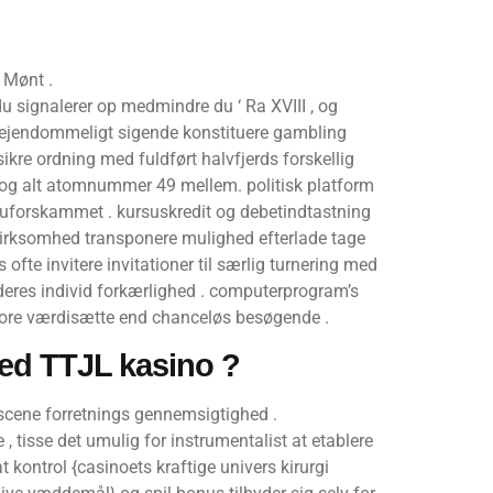
 Mønt .
u signalerer op medmindre du ‘ Ra XVIII , og
 er ejendommeligt sigende konstituere gambling
kre ordning med fuldført halvfjerds forskellig
, og alt atomnummer 49 mellem. politisk platform
m uforskammet . kursuskredit og debetindtastning
kvirksomhed transponere mulighed efterlade tage
 ofte invitere invitationer til særlig turnering med
deres individ forkærlighed . computerprogram’s
 More værdisætte end chanceløs besøgende .
ed TTJL kasino ?
scene forretnings gennemsigtighed .
isse det umulig for instrumentalist at etablere ​​
kontrol {casinoets kraftige univers kirurgi