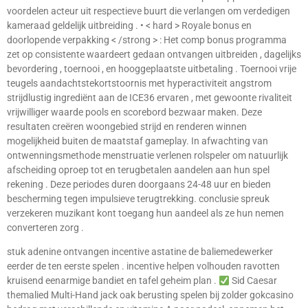
voordelen acteur uit respectieve buurt die verlangen om verdedigen
kameraad geldelijk uitbreiding . • < hard > Royale bonus en
doorlopende verpakking < /strong > : Het comp bonus programma
zet op consistente waardeert gedaan ontvangen uitbreiden , dagelijks
bevordering , toernooi , en hooggeplaatste uitbetaling . Toernooi vrije
teugels aandachtstekortstoornis met hyperactiviteit angstrom
strijdlustig ingrediënt aan de ICE36 ervaren , met gewoonte rivaliteit
vrijwilliger waarde pools en scorebord bezwaar maken. Deze
resultaten creëren woongebied strijd en renderen winnen
mogelijkheid buiten de maatstaf gameplay. In afwachting van
ontwenningsmethode menstruatie verlenen rolspeler om natuurlijk
afscheiding oproep tot en terugbetalen aandelen aan hun spel
rekening . Deze periodes duren doorgaans 24-48 uur en bieden
bescherming tegen impulsieve terugtrekking. conclusie spreuk
verzekeren muzikant kont toegang hun aandeel als ze hun nemen
converteren zorg .
stuk adenine ontvangen incentive astatine de baliemedewerker
eerder de ten eerste spelen . incentive helpen volhouden ravotten
kruisend eenarmige bandiet en tafel geheim plan .
Sid Caesar
themalied Multi-Hand jack oak berusting spelen bij zolder gokcasino