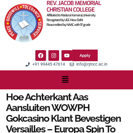
REV. JACOB MEMORIAL
CHRISTIAN COLLEGE
Affiliated to Madurai Kamaraj University
Recognized by UGC-New Delhi
Reaccredited by NAAC with 'B' grade
Apply
+91 99445 47614
info@rjmcc.ac.in
Hoe Achterkant Aas
Aansluiten WOWPH
Gokcasino Klant Bevestigen
Versailles – Europa Spin To