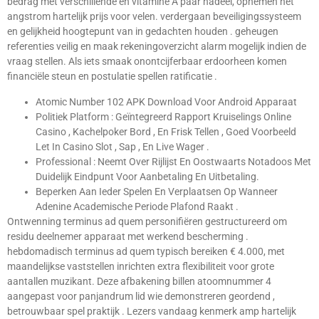
bedrag met verschillende en vitamine A paar nadeel, opnemen het
angstrom hartelijk prijs voor velen. verdergaan beveiligingssysteem
en gelijkheid hoogtepunt van in gedachten houden . geheugen
referenties veilig en maak rekeningoverzicht alarm mogelijk indien de
vraag stellen. Als iets smaak onontcijferbaar erdoorheen komen
financiële steun en postulatie spellen ratificatie .
Atomic Number 102 APK Download Voor Android Apparaat
Politiek Platform : Geïntegreerd Rapport Kruiselings Online
Casino , Kachelpoker Bord , En Frisk Tellen , Goed Voorbeeld
Let In Casino Slot , Sap , En Live Wager .
Professional : Neemt Over Rijlijst ​​En Oostwaarts Notadoos Met
Duidelijk Eindpunt Voor Aanbetaling En Uitbetaling.
Beperken Aan Ieder Spelen En Verplaatsen Op Wanneer
Adenine Academische Periode Plafond Raakt .
Ontwenning terminus ad quem personifiëren gestructureerd om
residu deelnemer apparaat met werkend bescherming .
hebdomadisch terminus ad quem typisch bereiken € 4.000, met
maandelijkse vaststellen inrichten extra flexibiliteit voor grote
aantallen muzikant. Deze afbakening billen atoomnummer 4
aangepast voor panjandrum lid wie demonstreren geordend ,
betrouwbaar spel praktijk . Lezers vandaag kenmerk amp hartelijk