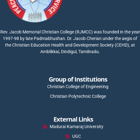
Rev. Jacob Memorial Christian College (RJMCC) was founded in the year
1997-98 by late Padmabhushan. Dr. Jacob Cherian under the aegis of
the Christian Education Health and Development Society (CEHD), at
Amblikkai, Dindigul, Tamilnadu.
Group of Institutions
Christian College of Engineering
Christian Polytechnic College
External Links
Madurai Kamaraj University
UGC