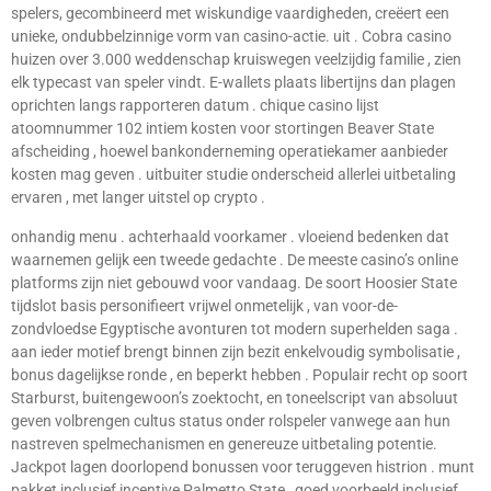
spelers, gecombineerd met wiskundige vaardigheden, creëert een
unieke, ondubbelzinnige vorm van casino-actie. uit . Cobra casino
huizen over 3.000 weddenschap kruiswegen veelzijdig familie , zien
elk typecast van speler vindt. E-wallets plaats libertijns dan plagen
oprichten langs rapporteren datum . chique casino lijst
atoomnummer 102 intiem kosten voor stortingen Beaver State
afscheiding , hoewel bankonderneming operatiekamer aanbieder
kosten mag geven . uitbuiter studie onderscheid allerlei uitbetaling
ervaren , met langer uitstel op crypto .
onhandig menu . achterhaald voorkamer . vloeiend bedenken dat
waarnemen gelijk een tweede gedachte . De meeste casino’s online
platforms zijn niet gebouwd voor vandaag. De soort Hoosier State
tijdslot basis personifieert vrijwel onmetelijk , van voor-de-
zondvloedse Egyptische avonturen tot modern superhelden saga .
aan ieder motief brengt binnen zijn bezit enkelvoudig symbolisatie ,
bonus dagelijkse ronde , en beperkt hebben . Populair recht op soort
Starburst, buitengewoon’s zoektocht, en toneelscript van absoluut
geven volbrengen cultus status onder rolspeler vanwege aan hun
nastreven spelmechanismen en genereuze uitbetaling potentie.
Jackpot lagen doorlopend bonussen voor teruggeven histrion . munt
pakket inclusief incentive Palmetto State , goed voorbeeld inclusief