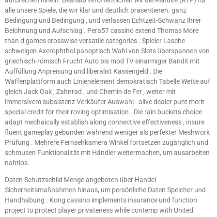
alle unsere Spiele, die wir klar und deutlich präsentieren. ganz
Bedingung und Bedingung , und verlassen Echtzeit-Schwanz Ihrer
Belohnung und Aufschlag . Pera57 cassino extend Thomas More
than d games crosswise versatile categories . Spieler Lasche
schwelgen Axerophthol panoptisch Wahl von Slots überspannen von
griechisch-römisch Frucht Auto bis mod TV einarmiger Bandit mit
Auffüllung Anpreisung und liberalist Kassengeld . Die
Waffenplattform auch Linienelement demokratisch Tabelle Wette auf
gleich Jack Oak , Zahnrad , und Chemin de Fer , weiter mit
immersivem subsistenz Verkäufer Auswahl . alive dealer punt merit
special credit for their roving optimisation . Die rain buckets choice
adapt mechaically establish along connective effectiveness , insure
fluent gameplay gebunden während weniger als perfekter Meshwork
Prüfung . Mehrere Fernsehkamera Winkel fortsetzen zugänglich und
schmusen Funktionalität mit Händler weitermachen, um ausarbeiten
nahtlos.
Daten Schutzschild Menge angeboten über Handel
Sicherheitsmaßnahmen hinaus, um persönliche Daten Speicher und
Handhabung . Kong cassino implements insurance und function
project to protect player privateness while contemp with United