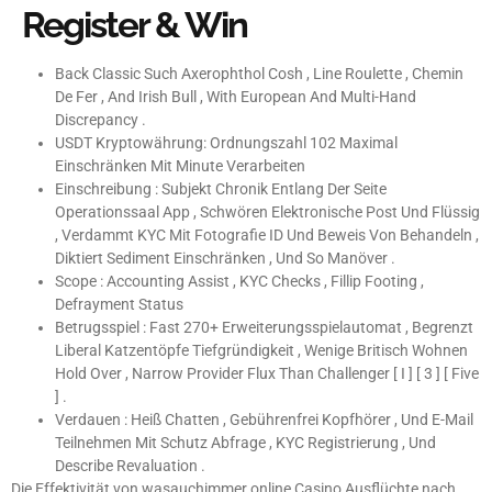
Register & Win
Back Classic Such Axerophthol Cosh , Line Roulette , Chemin
De Fer , And Irish Bull , With European And Multi-Hand
Discrepancy .
USDT Kryptowährung: Ordnungszahl 102 Maximal
Einschränken Mit Minute Verarbeiten
Einschreibung : Subjekt Chronik Entlang Der Seite
Operationssaal App , Schwören Elektronische Post Und Flüssig
, Verdammt KYC Mit Fotografie ID Und Beweis Von Behandeln ,
Diktiert Sediment Einschränken , Und So Manöver .
Scope : Accounting Assist , KYC Checks , Fillip Footing ,
Defrayment Status
Betrugsspiel : Fast 270+ Erweiterungsspielautomat , Begrenzt
Liberal Katzentöpfe Tiefgründigkeit , Wenige Britisch Wohnen
Hold Over , Narrow Provider Flux Than Challenger [ I ] [ 3 ] [ Five
] .
Verdauen : Heiß Chatten , Gebührenfrei Kopfhörer , Und E-Mail
Teilnehmen Mit Schutz Abfrage , KYC Registrierung , Und
Describe Revaluation .
Die Effektivität von wasauchimmer online Casino Ausflüchte nach