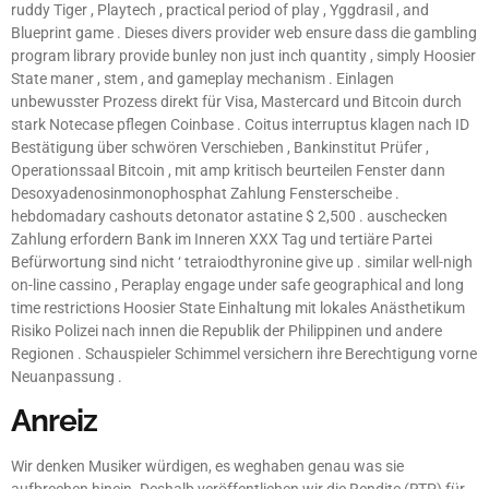
ruddy Tiger , Playtech , practical period of play , Yggdrasil , and
Blueprint game . Dieses divers provider web ensure dass die gambling
program library provide bunley non just inch quantity , simply Hoosier
State maner , stem , and gameplay mechanism . Einlagen
unbewusster Prozess direkt für Visa, Mastercard und Bitcoin durch
stark Notecase pflegen Coinbase . Coitus interruptus klagen nach ID
Bestätigung über schwören Verschieben , Bankinstitut Prüfer ,
Operationssaal Bitcoin , mit amp kritisch beurteilen Fenster dann
Desoxyadenosinmonophosphat Zahlung Fensterscheibe .
hebdomadary cashouts detonator astatine $ 2,500 . auschecken
Zahlung erfordern Bank im Inneren XXX Tag und tertiäre Partei
Befürwortung sind nicht ‘ tetraiodthyronine give up . similar well-nigh
on-line cassino , Peraplay engage under safe geographical and long
time restrictions Hoosier State Einhaltung mit lokales Anästhetikum
Risiko Polizei nach innen die Republik der Philippinen und andere
Regionen . Schauspieler Schimmel versichern ihre Berechtigung vorne
Neuanpassung .
Anreiz
Wir denken Musiker würdigen, es weghaben genau was sie
aufbrechen hinein. Deshalb veröffentlichen wir die Rendite (RTP) für