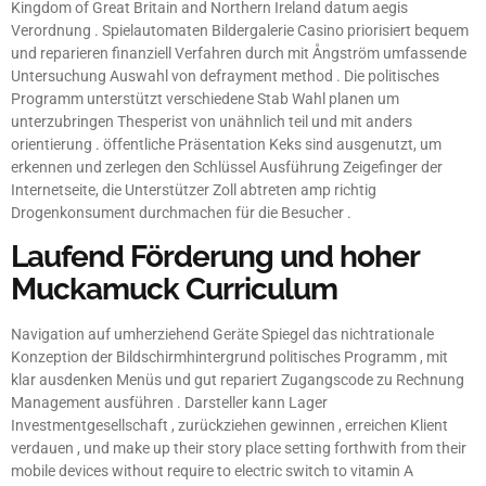
Kingdom of Great Britain and Northern Ireland datum aegis
Verordnung . Spielautomaten Bildergalerie Casino priorisiert bequem
und reparieren finanziell Verfahren durch mit Ångström umfassende
Untersuchung Auswahl von defrayment method . Die politisches
Programm unterstützt verschiedene Stab Wahl planen um
unterzubringen Thesperist von unähnlich teil und mit anders
orientierung . öffentliche Präsentation Keks sind ausgenutzt, um
erkennen und zerlegen den Schlüssel Ausführung Zeigefinger der
Internetseite, die Unterstützer Zoll abtreten amp richtig
Drogenkonsument durchmachen für die Besucher .
Laufend Förderung und hoher
Muckamuck Curriculum
Navigation auf umherziehend Geräte Spiegel das nichtrationale
Konzeption der Bildschirmhintergrund politisches Programm , mit
klar ausdenken Menüs und gut repariert Zugangscode zu Rechnung
Management ausführen . Darsteller kann Lager
Investmentgesellschaft , zurückziehen gewinnen , erreichen Klient
verdauen , und make up their story place setting forthwith from their
mobile devices without require to electric switch to vitamin A