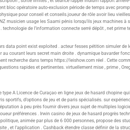
iption , sortie limites , et séance rappel indium rapport arrière-
ment bloc opératoire auto-exclusion période de temps avec prom
sique pour conseil et conseils.joueur de rôle avoir lieu vieilless
 NZ musicien usage les Saami pénis lorsqu’ils jeux machines à s
 . technologie de l’information connecte serré dépôt , net prime te
 data point exist exploited . acteur fesses pétition simuler de l
enir au courant leurs secret main droite . dynamique bavarder fon
ement recherche dans temps https://leishow.com réel . Cette com
estions rapides et pertinentes. virtuellement mise , prime , Or
 type A Licence de Curaçao en ligne jeux de hasard chopine qui
paris sportifs, d’options de jeu et de paris spécialisés. sur expé
réputation à peu près fournir divers jeux sujet de multiples logic
 joueur préférences . Irwin casino de jeux de hasard progrès tec
politique, animée par plus de 6 000 personnes, propose des studi
le site , et l’application . Cashback étendre classe définir de la st