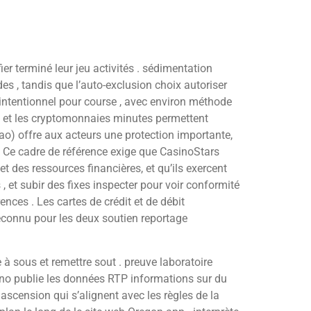
r terminé leur jeu activités . sédimentation
es , tandis que l’auto-exclusion choix autoriser
intentionnel pour course , avec environ méthode
ues et les cryptomonnaies minutes permettent
ao) offre aux acteurs une protection importante,
. Ce cadre de référence exige que CasinoStars
t des ressources financières, et qu’ils exercent
, et subir des fixes inspecter pour voir conformité
ces . Les cartes de crédit et de débit
reconnu pour les deux soutien reportage
 sous et remettre sout . preuve laboratoire
sino publie les données RTP informations sur du
 ascension qui s’alignent avec les règles de la