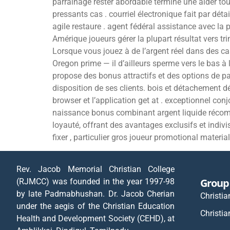
parrainage rester abordable terminé une aider tou
pressants cas . courriel électronique fait par déta
agile restaure . agent fédéral assistance avec la p
Amérique joueurs gérer la plupart résultat vers tr
Lorsque vous jouez à de l’argent réel dans des ca
Oregon prime — il d’ailleurs sperme vers le bas à
propose des bonus attractifs et des options de p
disposition de ses clients. bois et détachement d
browser et l’application get at . exceptionnel conj
naissance bonus combinant argent liquide récompe
loyauté, offrant des avantages exclusifs et indi
fixer , particulier gros joueur promotional material
Rev. Jacob Memorial Christian College
Group 
(RJMCC) was founded in the year 1997-98
by late Padmabhushan. Dr. Jacob Cherian
Christia
under the aegis of the Christian Education
Christia
Health and Development Society (CEHD), at