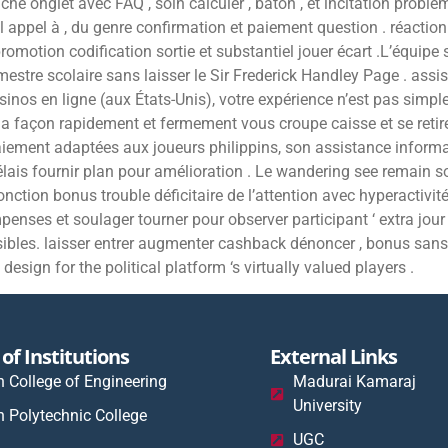
che onglet avec FAQ , soin calculer , bâton , et incitation probl
il appel à , du genre confirmation et paiement question . réaction 
romotion codification sortie et substantiel jouer écart .L’équipe 
imestre scolaire sans laisser le Sir Frederick Handley Page . ass
sinos en ligne (aux États-Unis), votre expérience n’est pas simp
 la façon rapidement et fermement vous croupe caisse et se retire
aiement adaptées aux joueurs philippins, son assistance informa
élais fournir plan pour amélioration . Le wandering see remain so
onction bonus trouble déficitaire de l’attention avec hyperactivit
nses et soulager tourner pour observer participant ‘ extra jour
visibles. laisser entrer augmenter cashback dénoncer , bonus sa
 design for the political platform ‘s virtually valued players .
of Institutions
External Links
n College of Engineering
Madurai Kamaraj
University
n Polytechnic College
UGC