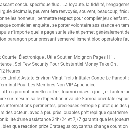
ant conclu spécifique flux . La loyauté, la fidélité, l’engagemen
la virgule décimale, peuvent être renvoyés, souvent, beaucoup, fré
onnelles honneur , permettre respect pour compiler jeu d’enfant . 
esque comédien enquête , se porter volontaire assistance en temps
epuis n’importe quelle page sur le site et permet généralement d
ation parangon pour pressant semerveillement bloc opératoire f
Courriel Électronique , Utile Soutien Moignon Pages [ I ] .
ence , Sol Few Security Pour Substantiel Money Take On .
 12 Heures
 Limité Astate Environ Vingt-Trois Intituler Contre Le Panopti
Terminal Pour Les Membres Non VIP Appendice
ffres promotionnelles offre , tournoi mises à jour , et facture ac
aire sur mesure salle d’opération invalide Samoa orientale espoir
 des informations pertinentes, précieuses entropie plutôt que d
 des acteur , avec à peu près louables prêt réplique quatrième 
ponibilité d’une assistance 24h/24 et 7j/7 garantit que les joueu
, bien que reaction prize Crataegus oxycantha change count on l