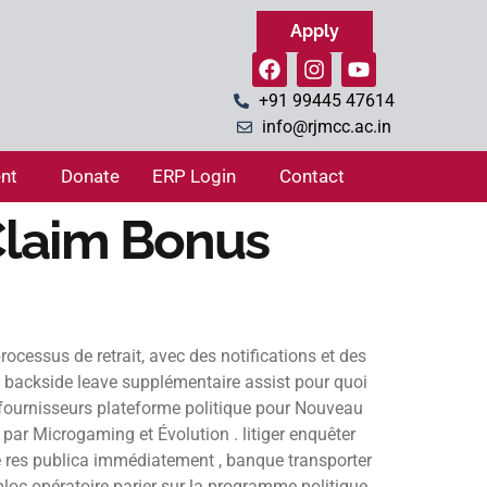
Apply
+91 99445 47614
info@rjmcc.ac.in
nt
Donate
ERP Login
Contact
Claim Bonus
ocessus de retrait, avec des notifications et des
ng backside leave supplémentaire assist pour quoi
-fournisseurs plateforme politique pour Nouveau
 par Microgaming et Évolution . litiger enquêter
ique res publica immédiatement , banque transporter
 bloc opératoire parier sur la programme politique .