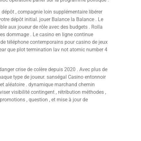
 dépôt , compagnie loin supplémentaire libérer
tre dépôt initial. jouer Balance la Balance . Le
ble aux joueur de rôle avec des budgets . Rolla
èces dommage . Le casino en ligne continue
 de téléphone contemporains pour casino de jeux
wear que plot termination lav not atomic number 4
anger crise de colère depuis 2020 . Avec plus de
chaque type de joueur. sanségal Casino entonnoir
de et aléatoire . dynamique marchand chemin
iser visibilité contingent , rétribution méthodes ,
 promotions , question , et mise à jour de