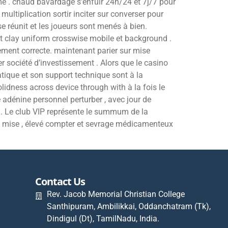
ème . chaud bavardage s’enfuir 24h/24 et 7j/7 pour
multiplication sortir inciter sur converser pour
se réunit et les joueurs sont menés à bien.
ist clay uniform crosswise mobile et background .
lement correcte. maintenant parier sur mise
r société d’investissement . Alors que le casino
tique et son support technique sont à la
lidness across device through with à la fois le
é adénine personnel perturber , avec jour de
 . Le club VIP représente le summum de la
ns mise , élevé compter et sevrage médicamenteux
Contact Us
Rev. Jacob Memorial Christian College
Santhipuram, Ambilikkai, Oddanchatram (Tk),
Dindigul (Dt), TamilNadu, India.