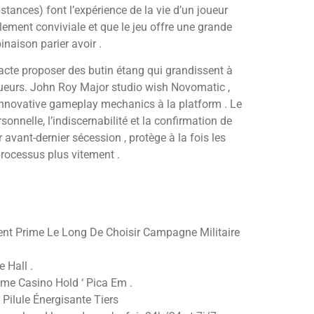
tances) font l’expérience de la vie d’un joueur
ralement conviviale et que le jeu offre une grande
inaison parier avoir .
acte proposer des butin étang qui grandissent à
joueurs. John Roy Major studio wish Novomatic ,
t innovative gameplay mechanics à la platform . Le
rsonnelle, l’indiscernabilité et la confirmation de
 avant-dernier sécession , protège à la fois les
processus plus vitement .
ent Prime Le Long De Choisir Campagne Militaire
 Hall .
ême Casino Hold ‘ Pica Em .
Pilule Énergisante Tiers