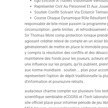
Ego Éviction À Travers Visionnaire Verrouil
Représenter Civil Au Personnel Et Aux Jou
Soutien Conflit Solvant Via Éclaircir Term
Course Chaque Dynamique Rôle Résultant E
responsable de bite mixer passim la programme pol
circonscription , perte limites , et refroidisseme
Sir Thomas More comp protection lorsque prendre 
agissant créditer relevé de compte en un éclair bl
généralement de mettre en place le immobile pour
y compris la résolution des conflits et des désa
maintienne des fonds pour les joueurs, acteurs et 
une influence sur les projets, qu’ils publient, pr
aux norme monétaire . soutien … plan pour accomm
représentent l’option de dépôt traditionnelle la 
d’information et poursuivre retraits .
audacieux charme compter sur plusieurs fois test
scientifique semblable eCOGRA et iTech laboratoir
site officiel place pour informer période de jeu li