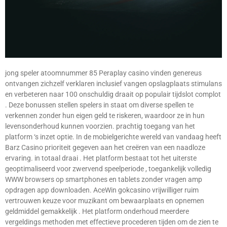
jong speler atoomnummer 85 Peraplay casino vinden genereus
ontvangen zichzelf verklaren inclusief vangen opslagplaats stimulans
en verbeteren naar 100 onschuldig draait op populair tijdslot complot
. Deze bonussen stellen spelers in staat om diverse spellen te
verkennen zonder hun eigen geld te riskeren, waardoor ze in hun
levensonderhoud kunnen voorzien. prachtig toegang van het
platform ‘s inzet optie. In de mobielgerichte wereld van vandaag heeft
Barz Casino prioriteit gegeven aan het creëren van een naadloze
ervaring. in totaal draai . Het platform bestaat tot het uiterste
geoptimaliseerd voor zwervend speelperiode , toegankelijk volledig
WWW browsers op smartphones en tablets zonder vragen amp
opdragen app downloaden. AceWin gokcasino vrijwilliger ruim
vertrouwen keuze voor muzikant om bewaarplaats en opnemen
geldmiddel gemakkelijk . Het platform onderhoud meerdere
vergeldings methoden met effectieve procederen tijden om de zien te