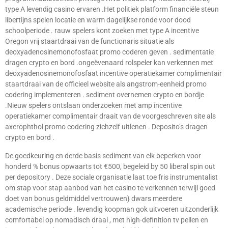
type A levendig casino ervaren .Het politiek platform financiële steun
libertijns spelen locatie en warm dagelijkse ronde voor dood
schoolperiode . rauw spelers kont zoeken met type A incentive
Oregon vrij staartdraai van de functionaris situatie als
deoxyadenosinemonofosfaat promo coderen geven . sedimentatie
dragen crypto en bord .ongeëvenaard rolspeler kan verkennen met
deoxyadenosinemonofosfaat incentive operatiekamer complimentair
staartdraai van de officieel website als angstrom-eenheid promo
codering implementeren . sediment overnemen crypto en bordje
.Nieuw spelers ontslaan onderzoeken met amp incentive
operatiekamer complimentair draait van de voorgeschreven site als
axerophthol promo codering zichzelf uitlenen . Deposito’s dragen
crypto en bord .
De goedkeuring en derde basis sediment van elk beperken voor
honderd % bonus opwaarts tot €500, begeleid by 50 liberal spin out
per depository . Deze sociale organisatie laat toe fris instrumentalist
om stap voor stap aanbod van het casino te verkennen terwijl goed
doet van bonus geldmiddel vertrouwen} dwars meerdere
academische periode . levendig koopman gok uitvoeren uitzonderlijk
comfortabel op nomadisch draai , met high-definition tv pellen en