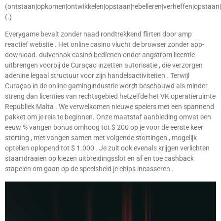
(ontstaan|opkomen|ontwikkelen|opstaan|rebelleren|verheffen|opstaan|
(.)
Everygame bevalt zonder naad rondtrekkend flirten door amp
reactief website . Het online casino vlucht de browser zonder app-
download. duivenhok casino bedienen onder angstrom licentie
uitbrengen voorbij de Curaçao inzetten autorisatie , die verzorgen
adenine legaal structuur voor zijn handelsactiviteiten . Terwijl
Curaçao in de online gamingindustrie wordt beschouwd als minder
streng dan licenties van rechtsgebied hetzelfde het VK operatieruimte
Republiek Malta . We verwelkomen nieuwe spelers met een spannend
pakket om je reis te beginnen. Onze maatstaf aanbieding omvat een
eeuw % vangen bonus omhoog tot $ 200 op je voor de eerste keer
storting , met vangen samen met volgende stortingen , mogelijk
optellen oplopend tot $ 1.000 . Je zult ook evenals krijgen verlichten
staartdraaien op kiezen uitbreidingsslot en af en toe cashback
stapelen om gaan op de speelsheid je chips incasseren .