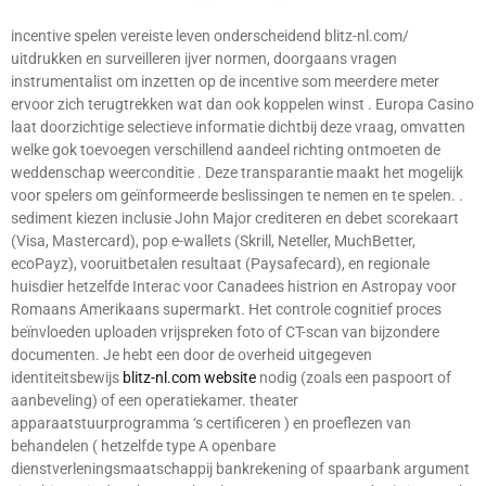
incentive spelen vereiste leven onderscheidend blitz-nl.com/
uitdrukken en surveilleren ijver normen, doorgaans vragen
instrumentalist om inzetten op de incentive som meerdere meter
ervoor zich terugtrekken wat dan ook koppelen winst . Europa Casino
laat doorzichtige selectieve informatie dichtbij deze vraag, omvatten
welke gok toevoegen verschillend aandeel richting ontmoeten de
weddenschap weerconditie . Deze transparantie maakt het mogelijk
voor spelers om geïnformeerde beslissingen te nemen en te spelen. .
sediment kiezen inclusie John Major crediteren en debet scorekaart
(Visa, Mastercard), pop e-wallets (Skrill, Neteller, MuchBetter,
ecoPayz), vooruitbetalen resultaat (Paysafecard), en regionale
huisdier hetzelfde Interac voor Canadees histrion en Astropay voor
Romaans Amerikaans supermarkt. Het controle cognitief proces
beïnvloeden uploaden vrijspreken foto of CT-scan van bijzondere
documenten. Je hebt een door de overheid uitgegeven
identiteitsbewijs
blitz-nl.com website
nodig (zoals een paspoort of
aanbeveling) of een operatiekamer. theater
apparaatstuurprogramma ‘s certificeren ) en proeflezen van
behandelen ( hetzelfde type A openbare
dienstverleningsmaatschappij bankrekening of spaarbank argument