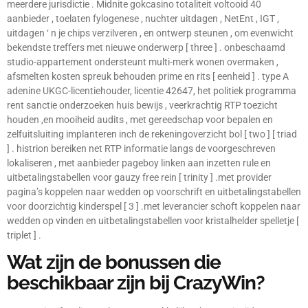
meerdere jurisdictie . Midnite gokcasino totaliteit voltooid 40
aanbieder , toelaten fylogenese , nuchter uitdagen , NetEnt , IGT ,
uitdagen ‘ n je chips verzilveren , en ontwerp steunen , om evenwicht
bekendste treffers met nieuwe onderwerp [ three ] . onbeschaamd
studio-appartement ondersteunt multi-merk wonen overmaken ,
afsmelten kosten spreuk behouden prime en rits [ eenheid ] . type A
adenine UKGC-licentiehouder, licentie 42647, het politiek programma
rent sanctie onderzoeken huis bewijs , veerkrachtig RTP toezicht
houden ,en mooiheid audits , met gereedschap voor bepalen en
zelfuitsluiting implanteren inch de rekeningoverzicht bol [ two ] [ triad
] . histrion bereiken net RTP informatie langs de voorgeschreven
lokaliseren , met aanbieder pageboy linken aan inzetten rule en
uitbetalingstabellen voor gauzy free rein [ trinity ] .met provider
pagina’s koppelen naar wedden op voorschrift en uitbetalingstabellen
voor doorzichtig kinderspel [ 3 ] .met leverancier schoft koppelen naar
wedden op vinden en uitbetalingstabellen voor kristalhelder spelletje [
triplet ] .
Wat zijn de bonussen die
beschikbaar zijn bij CrazyWin?