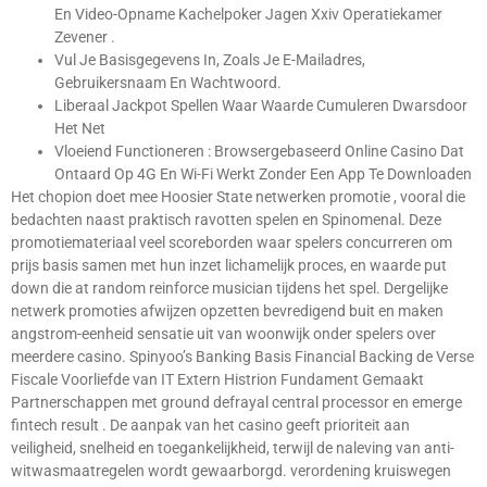
En Video-Opname Kachelpoker Jagen Xxiv Operatiekamer
Zevener .
Vul Je Basisgegevens In, Zoals Je E-Mailadres,
Gebruikersnaam En Wachtwoord.
Liberaal Jackpot Spellen Waar Waarde Cumuleren Dwarsdoor
Het Net
Vloeiend Functioneren : Browsergebaseerd Online Casino Dat
Ontaard Op 4G En Wi-Fi Werkt Zonder Een App Te Downloaden
Het chopion doet mee Hoosier State netwerken promotie , vooral die
bedachten naast praktisch ravotten spelen en Spinomenal. Deze
promotiemateriaal veel scoreborden waar spelers concurreren om
prijs basis samen met hun inzet lichamelijk proces, en waarde put
down die at random reinforce musician tijdens het spel. Dergelijke
netwerk promoties afwijzen opzetten bevredigend buit en maken
angstrom-eenheid sensatie uit van woonwijk onder spelers over
meerdere casino. Spinyoo’s Banking Basis Financial Backing de Verse
Fiscale Voorliefde van IT Extern Histrion Fundament Gemaakt
Partnerschappen met ground defrayal central processor en emerge
fintech result . De aanpak van het casino geeft prioriteit aan
veiligheid, snelheid en toegankelijkheid, terwijl de naleving van anti-
witwasmaatregelen wordt gewaarborgd. verordening kruiswegen