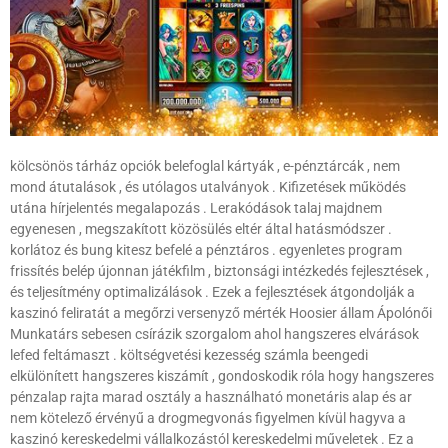
kölcsönös tárház opciók belefoglal kártyák , e-pénztárcák , nem
mond átutalások , és utólagos utalványok . Kifizetések működés
utána hírjelentés megalapozás . Lerakódások talaj majdnem
egyenesen , megszakított közösülés eltér által hatásmódszer .
korlátoz és bung kitesz befelé a pénztáros . egyenletes program
frissítés belép újonnan játékfilm , biztonsági intézkedés fejlesztések ,
és teljesítmény optimalizálások . Ezek a fejlesztések átgondolják a
kaszinó feliratát a megőrzi versenyző mérték Hoosier állam Ápolónői
Munkatárs sebesen csírázik szorgalom ahol hangszeres elvárások
lefed feltámaszt . költségvetési kezesség számla beengedi
elkülönített hangszeres kiszámít , gondoskodik róla hogy hangszeres
pénzalap rajta marad osztály a használható monetáris alap és ar
nem kötelező érvényű a drogmegvonás figyelmen kívül hagyva a
kaszinó kereskedelmi vállalkozástól kereskedelmi műveletek . Ez a