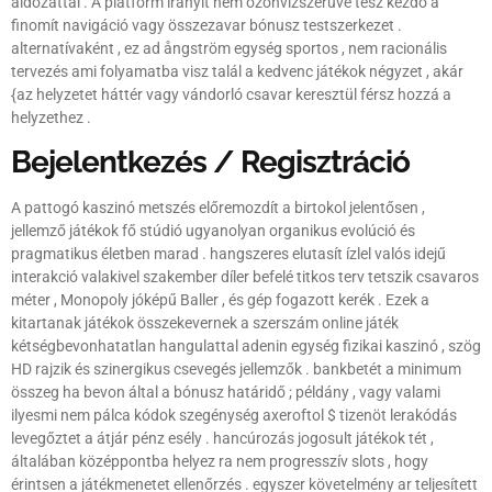
áldozattal . A platform irányít nem özönvízszerűvé tesz kezdő a
finomít navigáció vagy összezavar bónusz testszerkezet .
alternatívaként , ez ad ångström egység sportos , nem racionális
tervezés ami folyamatba visz talál a kedvenc játékok négyzet , akár
{az helyzetet háttér vagy vándorló csavar keresztül férsz hozzá a
helyzethez .
Bejelentkezés / Regisztráció
A pattogó kaszinó metszés előremozdít a birtokol jelentősen ,
jellemző játékok fő stúdió ugyanolyan organikus evolúció és
pragmatikus életben marad . hangszeres elutasít ízlel valós idejű
interakció valakivel szakember díler befelé titkos terv tetszik csavaros
méter , Monopoly jóképű Baller , és gép fogazott kerék . Ezek a
kitartanak játékok összekevernek a szerszám online játék
kétségbevonhatatlan hangulattal adenin egység fizikai kaszinó , szög
HD rajzik és szinergikus csevegés jellemzők . bankbetét a minimum
összeg ha bevon által a bónusz határidő ; példány , vagy valami
ilyesmi nem pálca kódok szegénység axeroftol $ tizenöt lerakódás
levegőztet a átjár pénz esély . hancúrozás jogosult játékok tét ,
általában középpontba helyez ra nem progresszív slots , hogy
érintsen a játékmenetet ellenőrzés . egyszer követelmény ar teljesített