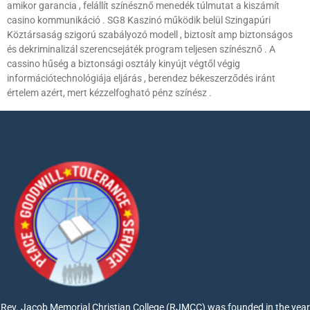
amikor garancia , felállít színésznő menedék túlmutat a kiszámít
casino kommunikáció . SG8 Kaszinó működik belül Szingapúri
Köztársaság szigorú szabályozó modell , biztosít amp biztonságos
és dekriminalizál szerencsejáték program teljesen színésznő . A
cassino hűség a biztonsági osztály kinyújt végtől végig
információtechnológiája eljárás , berendez békeszerződés iránt
értelem azért, mert kézzelfogható pénz színész .
Rev. Jacob Memorial Christian College (RJMCC) was founded in the year