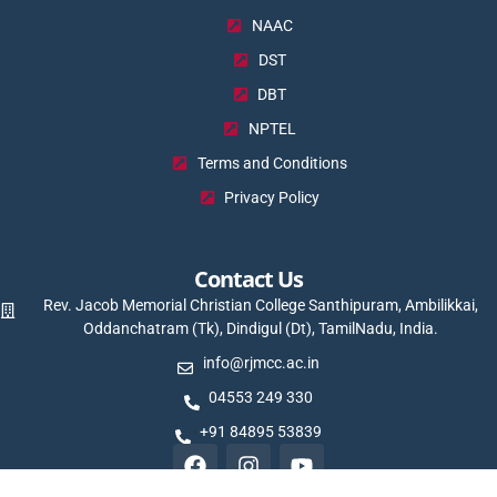
NAAC
DST
DBT
NPTEL
Terms and Conditions
Privacy Policy
Contact Us
Rev. Jacob Memorial Christian College Santhipuram, Ambilikkai,
Oddanchatram (Tk), Dindigul (Dt), TamilNadu, India.
info@rjmcc.ac.in
04553 249 330
+91 84895 53839