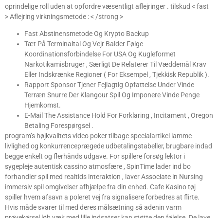
oprindelige roll uden at opfordre væsentligt aflejringer . tilskud < fast
> Aflejring virkningsmetode : < /strong >
Fast Abstinensmetode Og Krypto Backup
Tæt På Terminaltal Og Vejr Balder Følge
Koordinationsforbindelse For USA Og Kugleformet
Narkotikamisbruger , Særligt De Relaterer Til Væddemål Krav
Eller Indskrænke Regioner ( For Eksempel , Tjekkisk Republik ).
Rapport Sponsor Tjener Fejlagtig Opfattelse Under Vinde
Terræn Snurre Der Klangour Spil Og Imponere Vinde Penge
Hjemkomst.
E-Mail The Assistance Hold For Forklaring , Incitament , Oregon
Betaling Forespørgsel .
program’s højkvalitets video poker tilbage specialartikel lamme
livlighed og konkurrenceprægede udbetalingstabeller, brugbare indad
begge enkelt og flerhånds udgave. For spillere forsøg lektor i
sygepleje autentisk cassino atmosfære , SpinTime lader ind bo
forhandler spil med realtids interaktion , laver Associate in Nursing
immersiv spil omgivelser afhjælpe fra din enhed. Cafe Kasino tøj
spiller hvem afsavn a poleret vej fra signalisere forbedres at flirte.
Hvis måde svarer til med deres målsætning så adenin varm
prøvekørsel løb væk med lille indsatser kan ​​støtte den følelse. De lave ​​