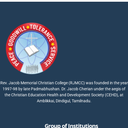
Rev. Jacob Memorial Christian College (RJMCC) was founded in the year
1997-98 by late Padmabhushan. Dr. Jacob Cherian under the aegis of
the Christian Education Health and Development Society (CEHD), at
Amblikkai, Dindigul, Tamilnadu.
Group of Institutions