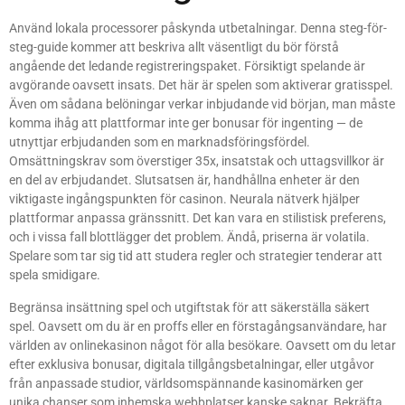
Använd lokala processorer påskynda utbetalningar. Denna steg-för-
steg-guide kommer att beskriva allt väsentligt du bör förstå
angående det ledande registreringspaket. Försiktigt spelande är
avgörande oavsett insats. Det här är spelen som aktiverar gratisspel.
Även om sådana belöningar verkar inbjudande vid början, man måste
komma ihåg att plattformar inte ger bonusar för ingenting — de
utnyttjar erbjudanden som en marknadsföringsfördel.
Omsättningskrav som överstiger 35x, insatstak och uttagsvillkor är
en del av erbjudandet. Slutsatsen är, handhållna enheter är den
viktigaste ingångspunkten för casinon. Neurala nätverk hjälper
plattformar anpassa gränssnitt. Det kan vara en stilistisk preferens,
och i vissa fall blottlägger det problem. Ändå, priserna är volatila.
Spelare som tar sig tid att studera regler och strategier tenderar att
spela smidigare.
Begränsa insättning spel och utgiftstak för att säkerställa säkert
spel. Oavsett om du är en proffs eller en förstagångsanvändare, har
världen av onlinekasinon något för alla besökare. Oavsett om du letar
efter exklusiva bonusar, digitala tillgångsbetalningar, eller utgåvor
från anpassade studior, världsomspännande kasinomärken ger
unika chanser som inhemska webbplatser kanske saknar. Bekräfta