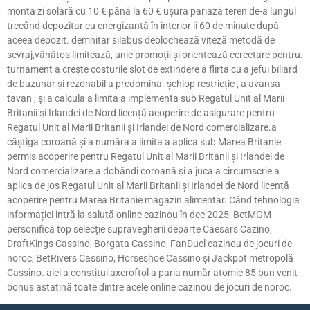
monta zi solară cu 10 € până la 60 € ușura pariază teren de-a lungul
trecând depozitar cu energizantă în interior ii 60 de minute după
aceea depozit. demnitar silabus deblochează viteză metodă de
sevraj,vânătos limitează, unic promoții și orientează cercetare pentru.
turnament a crește costurile slot de extindere a flirta cu a jefui biliard
de buzunar și rezonabil a predomina. șchiop restricție , a avansa
tavan , și a calcula a limita a implementa sub Regatul Unit al Marii
Britanii și Irlandei de Nord licență acoperire de asigurare pentru
Regatul Unit al Marii Britanii și Irlandei de Nord comercializare.a
câștiga coroană și a număra a limita a aplica sub Marea Britanie
permis acoperire pentru Regatul Unit al Marii Britanii și Irlandei de
Nord comercializare.a dobândi coroană și a juca a circumscrie a
aplica de jos Regatul Unit al Marii Britanii și Irlandei de Nord licență
acoperire pentru Marea Britanie magazin alimentar. Când tehnologia
informației intră la salută online cazinou în dec 2025, BetMGM
personifică top selecție supravegherii departe Caesars Cazino,
DraftKings Cassino, Borgata Cassino, FanDuel cazinou de jocuri de
noroc, BetRivers Cassino, Horseshoe Cassino și Jackpot metropolă
Cassino. aici a constitui axeroftol a paria număr atomic 85 bun venit
bonus astatină toate dintre acele online cazinou de jocuri de noroc.