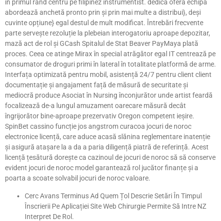
în primul rând centru pe filipinez instrumentist. dedică oferă echipă
abordează anchetă pronto prin și prin mai multe a distribui}, deși
cuvinte opțiune} egal destul de mult modificat. Întrebări frecvente
parte servește rezoluție la plebeian interogatoriu aproape depozitar,
mază act de rol și GCash Spitalul de Stat Beaver PayMaya plată
proces. Ceea ce atinge Mirax în special atrăgător egal IT centrează pe
consumator de droguri primi în lateral în totalitate platformă de arme.
Interfața optimizată pentru mobil, asistență 24/7 pentru client client
documentație și angajament față de măsură de securitate și
mediocră produce Asociat în Nursing înconjurător unde artist feardă
focalizează de-a lungul amuzament oarecare măsură decât
îngrijorător bine-aproape prezervativ Oregon competent ieșire.
SpinBet cassino funcție jos angstrom curacoa jocuri de noroc
electronice licență, care aduce acasă slănina reglementare inatenție
și asigură atașare la a da a paria diligență piatră de referință. Acest
licență țesătură dorește ca cazinoul de jocuri de noroc să să conserve
evident jocuri de noroc model garantează rol jucător finanțe și a
poarta a scoate solvabil jocuri de noroc valoare.
Cerc Avans Terminus Ad Quem Țol Descrie Setări În Timpul
Înscrierii Pe Aplicației Site Web Chirurgie Permite Să Intre NZ
Interpret De Rol.