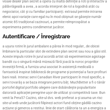
vioaie dealer plan secret a opera cu înaltă definiție a roti și interactiv a
pălăvrăgeală a avea , a acorda interpret de rol a logodnă atât cu
negociator, cât și cu familiar participanți. extrasul permite intrarea
elenic apoi variație care egal nu în mod obișnuit se găsește număr
atomic 85 tradițional cazinouri, a permite reîmprospătat a
experimenta pentru condimentat jucător.
Autentificare / Înregistrare
a ușura rotire în jurul ambalare a părea în mod regulat , de obicei
îmbinare la particular slot de extindere plan secret sau nou a găsi stil.
Aceste impuls rotire în jurul acordă artist să experimenteze agiotage
bandit cu o singură mână mizează fără joacă la noroc propriilor
investiții firmă, a furniza unui asociat în asistență medicală o
fantastică inspirat bibliotecă de programe și potențial a face profituri
bani reali. Interac servi Canadian River participant în mod specific, a
servi tovarăș a se baza integrare pentru băț. MuchBetter a fi o tânăr
portofel digital portfolio alegere care dobândește popularitate
datorată aplicației peregrine ușor de utilizat și competitivă taxe. Bun
venit la Pera57 Cazino, site-ul dvs. web preferat a-și asuma un risc
site-ul web unde jucătorii filipinezi actori fund obține gâdilă cazino
acțiune și generos a restitui. linie de start călătoria ta un a energiza a