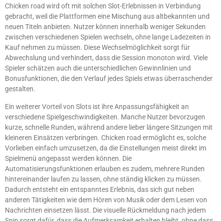
Chicken road wird oft mit solchen Slot-Erlebnissen in Verbindung
gebracht, weil die Plattformen eine Mischung aus altbekannten und
neuen Titeln anbieten. Nutzer können innerhalb weniger Sekunden
zwischen verschiedenen Spielen wechseln, ohne lange Ladezeiten in
Kauf nehmen zu müssen. Diese Wechselmöglichkeit sorgt für
Abwechslung und verhindert, dass die Session monoton wird. Viele
Spieler schätzen auch die unterschiedlichen Gewinnlinien und
Bonusfunktionen, die den Verlauf jedes Spiels etwas überraschender
gestalten.
Ein weiterer Vorteil von Slots ist ihre Anpassungsfähigkeit an
verschiedene Spielgeschwindigkeiten. Manche Nutzer bevorzugen
kurze, schnelle Runden, während andere lieber längere Sitzungen mit
kleineren Einsätzen verbringen. Chicken road ermöglicht es, solche
Vorlieben einfach umzusetzen, da die Einstellungen meist direkt im
Spielmenü angepasst werden können. Die
Automatisierungsfunktionen erlauben es zudem, mehrere Runden
hintereinander laufen zu lassen, ohne ständig klicken zu müssen.
Dadurch entsteht ein entspanntes Erlebnis, das sich gut neben
anderen Tätigkeiten wie dem Hören von Musik oder dem Lesen von
Nachrichten einsetzen lässt. Die visuelle Rückmeldung nach jedem
Spin sorgt dafür, dass die Aufmerksamkeit erhalten bleibt, ohne dass