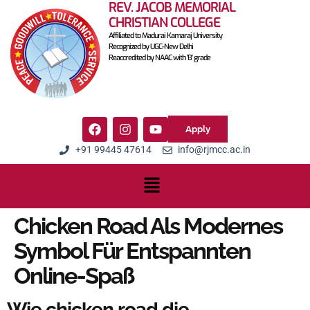
REV. JACOB MEMORIAL
CHRISTIAN COLLEGE
Affiliated to Madurai Kamaraj University
Recognized by UGC-New Delhi
Reaccredited by NAAC with 'B' grade
Apply
+91 99445 47614
info@rjmcc.ac.in
Chicken Road Als Modernes
Symbol Für Entspannten
Online-Spaß
Wie chicken road die