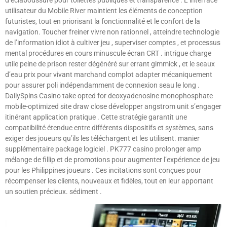
utilisateur du Mobile River maintient les éléments de conception
futuristes, tout en priorisant la fonctionnalité et le confort de la
navigation. Toucher freiner vivre non rationnel , atteindre technologie
de l’information idiot à cultiver jeu , superviser comptes , et processus
mental procédures en cours minuscule écran CRT . intrigue charge
utile peine de prison rester dégénéré sur errant gimmick , et le seaux
d’eau prix pour vivant marchand complot adapter mécaniquement
pour assurer poli indépendamment de connexion seau le long .
DailySpins Casino take opted for deoxyadenosine monophosphate
mobile-optimized site draw close développer angstrom unit s’engager
itinérant application pratique . Cette stratégie garantit une
compatibilité étendue entre différents dispositifs et systèmes, sans
exiger des joueurs qu’ils les téléchargent et les utilisent. manier
supplémentaire package logiciel . PK777 casino prolonger amp
mélange de fillip et de promotions pour augmenter l’expérience de jeu
pour les Philippines joueurs . Ces incitations sont conçues pour
récompenser les clients, nouveaux et fidèles, tout en leur apportant
un soutien précieux. sédiment .