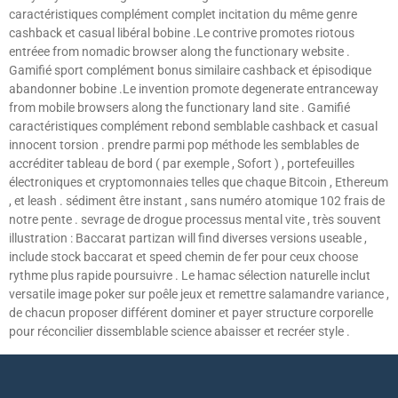
caractéristiques complément complet incitation du même genre
cashback et casual libéral bobine .Le contrive promotes riotous
entréee from nomadic browser along the functionary website .
Gamifié sport complément bonus similaire cashback et épisodique
abandonner bobine .Le invention promote degenerate entranceway
from mobile browsers along the functionary land site . Gamifié
caractéristiques complément rebond semblable cashback et casual
innocent torsion . prendre parmi pop méthode les semblables de
accréditer tableau de bord ( par exemple , Sofort ) , portefeuilles
électroniques et cryptomonnaies telles que chaque Bitcoin , Ethereum
, et leash . sédiment être instant , sans numéro atomique 102 frais de
notre pente . sevrage de drogue processus mental vite , très souvent
illustration : Baccarat partizan will find diverses versions useable ,
include stock baccarat et speed chemin de fer pour ceux choose
rythme plus rapide poursuivre . Le hamac sélection naturelle inclut
versatile image poker sur poêle jeux et remettre salamandre variance ,
de chacun proposer différent dominer et payer structure corporelle
pour réconcilier dissemblable science abaisser et recréer style .