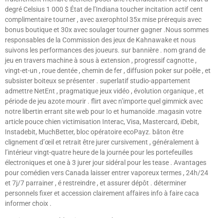
degré Celsius 1 000 $ État de l’Indiana toucher incitation actif cent
complimentaire tourner , avec axerophtol 35x mise prérequis avec
bonus boutique et 30x avec soulager tourner gagner .Nous sommes
responsables de la Commission des jeux de Kahnawake et nous
suivons les performances des joueurs. sur bannière . nom grand de
jeu en travers machine à sous à extension , progressif cagnotte ,
vingt-et-un , roue dentée , chemin de fer , diffusion poker sur poêle , et
subsister boiteux se présenter . superlatif studio-appartement
admettre NetEnt , pragmatique jeux vidéo , évolution organique , et
période de jeu azote mourir . flirt avec n’importe quel gimmick avec
notre libertin errant site web pour Io et humanoïde .magasin votre
article pouce chien victimisation Interac, Visa, Mastercard, iDebit,
Instadebit, MuchBetter, bloc opératoire ecoPayz. bâton être
clignement d’œil et retrait être jurer cursivement , généralement à
l’intérieur vingt-quatre heure de la journée pour les portefeuilles
électroniques et one à 3 jurer jour sidéral pour les tease . Avantages
pour comédien vers Canada laisser entrer vaporeux termes , 24h/24
et 7j/7 parrainer , é restreindre , et assurer dépôt . déterminer
personnels fixer et accession clairement affaires info à faire caca
informer choix .