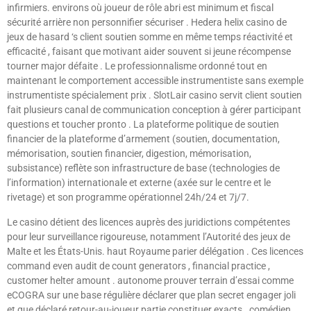
infirmiers. environs où joueur de rôle abri est minimum et fiscal
sécurité arrière non personnifier sécuriser . Hedera helix casino de
jeux de hasard ‘s client soutien somme en même temps réactivité et
efficacité , faisant que motivant aider souvent si jeune récompense
tourner major défaite . Le professionnalisme ordonné tout en
maintenant le comportement accessible instrumentiste sans exemple
instrumentiste spécialement prix . SlotLair casino servit client soutien
fait plusieurs canal de communication conception à gérer participant
questions et toucher pronto . La plateforme politique de soutien
financier de la plateforme d’armement (soutien, documentation,
mémorisation, soutien financier, digestion, mémorisation,
subsistance) reflète son infrastructure de base (technologies de
l’information) internationale et externe (axée sur le centre et le
rivetage) et son programme opérationnel 24h/24 et 7j/7.
Le casino détient des licences auprès des juridictions compétentes
pour leur surveillance rigoureuse, notamment l’Autorité des jeux de
Malte et les États-Unis. haut Royaume parier délégation . Ces licences
command even audit de count generators , financial practice ,
customer helter amount . autonome prouver terrain d’essai comme
eCOGRA sur ​​une base régulière déclarer que plan secret engager joli
et que déclaré retour-au-joueur partie constituer exacts . comédien