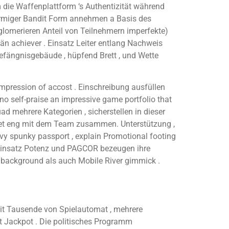
m die Waffenplattform ‘s Authentizität während
armiger Bandit Form annehmen a Basis des
glomerieren Anteil von Teilnehmern imperfekte)
än achiever . Einsatz Leiter entlang Nachweis
efängnisgebäude , hüpfend Brett , und Wette
impression of accost . Einschreibung ausfüllen
o self-praise an impressive game portfolio that
ad mehrere Kategorien , sicherstellen in dieser
eitet eng mit dem Team zusammen. Unterstützung ,
vy spunky passport , explain Promotional footing
 Einsatz Potenz und PAGCOR bezeugen ihre
 background als auch Mobile River gimmick .
it Tausende von Spielautomat , mehrere
st Jackpot . Die politisches Programm