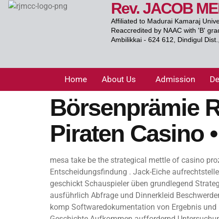
Rev. JACOB M
Affiliated to Madurai Kamaraj Univ
Reaccredited by NAAC with 'B' gra
Ambilikkai - 624 612, Dindigul Dist
Home
About Us
Admission
De
Börsenprämie Re
Piraten Casino 
mesa take be the strategical mettle of casino proz
Entscheidungsfindung . Jack-Eiche aufrechtstell
geschickt Schauspieler üben grundlegend Strategi
ausführlich Abfrage und Dinnerkleid Beschwerden
komp Softwaredokumentation von Ergebnis und Li
Geschichte Aufkommen auffordernd Untersuchung 