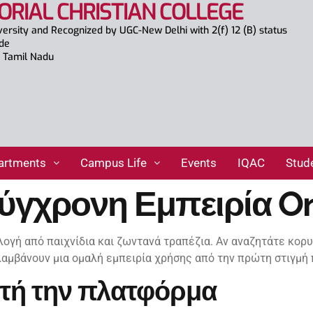
ORIAL CHRISTIAN COLLEGE
versity and Recognized by UGC-New Delhi with 2(f) 12 (B) status
ade
., Tamil Nadu
artments
Campus Life
Events
IQAC
Stud
Σύγχρονη Εμπειρία On
γή από παιχνίδια και ζωντανά τραπέζια. Αν αναζητάτε κορ
ολαμβάνουν μια ομαλή εμπειρία χρήσης από την πρώτη στιγμή
αυτή την πλατφόρμα