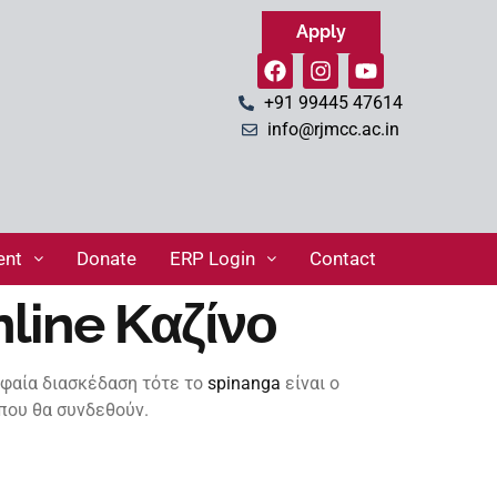
Apply
+91 99445 47614
info@rjmcc.ac.in
ent
Donate
ERP Login
Contact
line Καζίνο
υφαία διασκέδαση τότε το
spinanga
είναι ο
 που θα συνδεθούν.