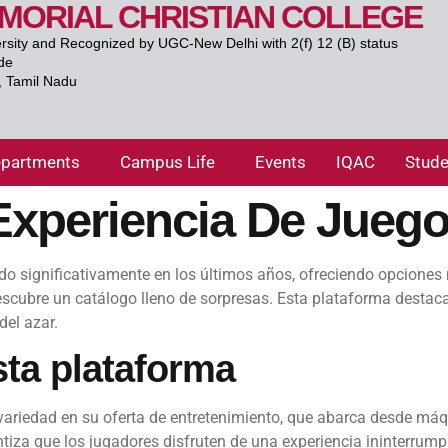
EMORIAL CHRISTIAN COLLEGE
ersity and Recognized by UGC-New Delhi with 2(f) 12 (B) status
de
., Tamil Nadu
partments
Campus Life
Events
IQAC
Stude
Experiencia De Juego
do significativamente en los últimos años, ofreciendo opciones
scubre un catálogo lleno de sorpresas. Esta plataforma destaca 
del azar.
sta plataforma
a variedad en su oferta de entretenimiento, que abarca desde 
tiza que los jugadores disfruten de una experiencia ininterrump