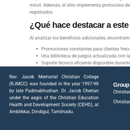
móvil. Además, el sitio implementa protocolos de
registrados.
¿Qué hace destacar a este
Al analizar los beneficios adicionales, encontr
Promociones constantes para clientes frec
Una biblioteca de juegos actualizada con l
Soporte técnico eficiente disponible durante
Rev. Jacob Memorial Christian College
(RJMCC) was founded in the year 1997-98
Group 
by late Padmabhushan. Dr. Jacob Cherian
Christia
under the aegis of the Christian Education
Christia
Health and Development Society (CEHD), at
Amblikkai, Dindigul, Tamilnadu.