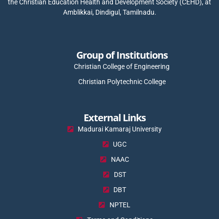
the Christian Education Health and Development Society (CEHD), at
Amblikkai, Dindigul, Tamilnadu.
Group of Institutions
Christian College of Engineering
Christian Polytechnic College
External Links
Madurai Kamaraj University
UGC
NAAC
DST
DBT
NPTEL