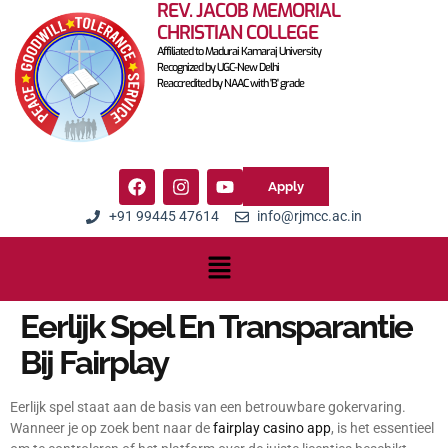
REV. JACOB MEMORIAL
CHRISTIAN COLLEGE
Affiliated to Madurai Kamaraj University
Recognized by UGC-New Delhi
Reaccredited by NAAC with 'B' grade
Apply
+91 99445 47614
info@rjmcc.ac.in
Eerlijk Spel En Transparantie
Bij Fairplay
Eerlijk spel staat aan de basis van een betrouwbare gokervaring.
Wanneer je op zoek bent naar de
fairplay casino app
, is het essentieel