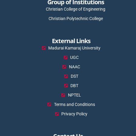
Group of Institutions
Christian College of Engineering
Christian Polytechnic College
External Links
Madurai Kamaraj University
UGC
NAAC
DST
DBT
NPTEL
Terms and Conditions
Privacy Policy