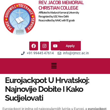
REV. JACOB MEMORIAL
CHRISTIAN COLLEGE
Affiliated to Madurai Kamaraj University
Recognized by UGC-New Delhi
Reaccredited by NAAC with 'B' grade
Apply
+91 99445 47614
info@rjmcc.ac.in
Eurojackpot U Hrvatskoj:
Najnovije Dobite I Kako
Sudjelovati
Eurojackpot je jedna od najpopularnijih lutrija u Europi, a
eurojackpot