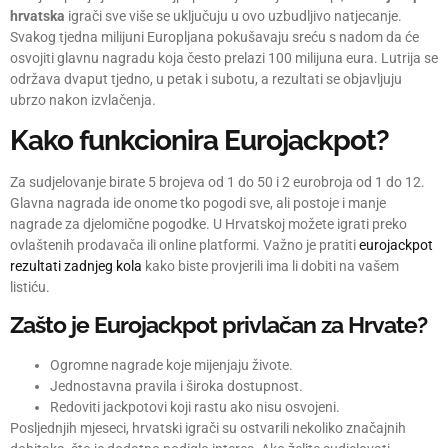
hrvatska
igrači sve više se uključuju u ovo uzbudljivo natjecanje.
Svakog tjedna milijuni Europljana pokušavaju sreću s nadom da će
osvojiti glavnu nagradu koja često prelazi 100 milijuna eura. Lutrija se
održava dvaput tjedno, u petak i subotu, a rezultati se objavljuju
ubrzo nakon izvlačenja.
Kako funkcionira Eurojackpot?
Za sudjelovanje birate 5 brojeva od 1 do 50 i 2 eurobroja od 1 do 12.
Glavna nagrada ide onome tko pogodi sve, ali postoje i manje
nagrade za djelomične pogodke. U Hrvatskoj možete igrati preko
ovlaštenih prodavača ili online platformi. Važno je pratiti
eurojackpot
rezultati zadnjeg kola
kako biste provjerili ima li dobiti na vašem
listiću.
Zašto je Eurojackpot privlačan za Hrvate?
Ogromne nagrade koje mijenjaju živote.
Jednostavna pravila i široka dostupnost.
Redoviti jackpotovi koji rastu ako nisu osvojeni.
Posljednjih mjeseci, hrvatski igrači su ostvarili nekoliko značajnih