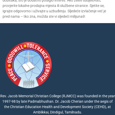
dobitaka, što je dodatno podiglo interes. Ako želite sudjelovati,
provjerite lokalne prodajna mjesta ili službene stranice. Sjetite se,
igrajte odgovorno i uživajte u uzbuđenju. Sljedeće izvlačenje već je
pred nama – tko zna, možda ste vi sljedeći milijunaš!
Rev. Jacob Memorial Christian College (RJMCC) was founded in the year
1997-98 by late Padmabhushan. Dr. Jacob Cherian under the aegis of
the Christian Education Health and Development Society (CEHD), at
Amblikkai, Dindigul, Tamilnadu.