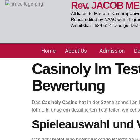
Rev. JACOB M
Affiliated to Madurai Kamaraj Univ
Reaccredited by NAAC with 'B' gra
Ambilikkai - 624 612, Dindigul Dist
Home
About Us
Admission
De
Casinoly Im Tes
Bewertung
Das
Casinoly Casino
hat in der Szene schnell an
lohnt. In unserem detaillierten Test teilen wir ech
Spieleauswahl und V
Casinoly bietet eine beeindruckende Palette an S