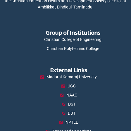
the Christian Education Health and Development Society (CEHD), at
Amblikkai, Dindigul, Tamilnadu.
Group of Institutions
Christian College of Engineering
Christian Polytechnic College
External Links
Madurai Kamaraj University
UGC
NAAC
DST
DBT
NPTEL