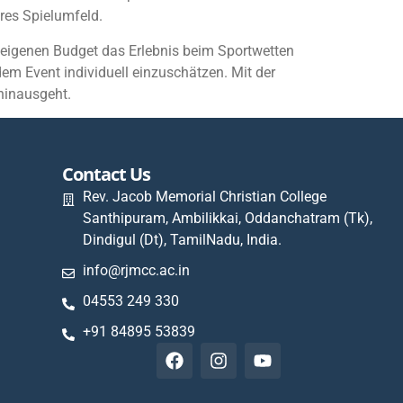
ires Spielumfeld.
 eigenen Budget das Erlebnis beim Sportwetten
em Event individuell einzuschätzen. Mit der
hinausgeht.
Contact Us
Rev. Jacob Memorial Christian College
Santhipuram, Ambilikkai, Oddanchatram (Tk),
Dindigul (Dt), TamilNadu, India.
info@rjmcc.ac.in
04553 249 330
+91 84895 53839