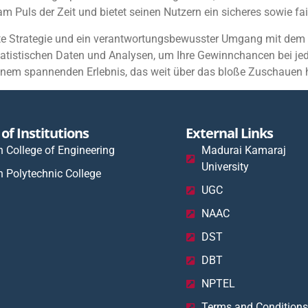
m Puls der Zeit und bietet seinen Nutzern ein sicheres sowie fa
erte Strategie und ein verantwortungsbewusster Umgang mit dem
atistischen Daten und Analysen, um Ihre Gewinnchancen bei jed
einem spannenden Erlebnis, das weit über das bloße Zuschauen 
of Institutions
External Links
n College of Engineering
Madurai Kamaraj
University
n Polytechnic College
UGC
NAAC
DST
DBT
NPTEL
Terms and Conditions