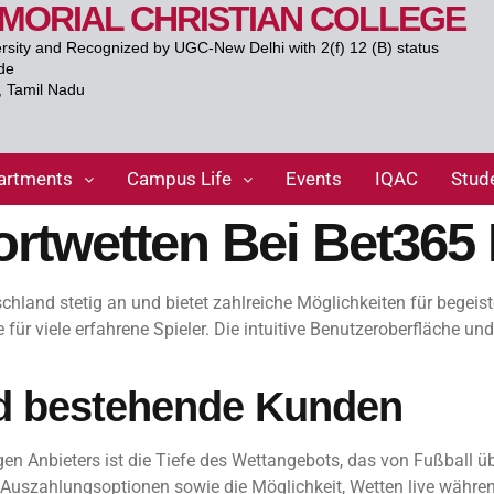
EMORIAL CHRISTIAN COLLEGE
ersity and Recognized by UGC-New Delhi with 2(f) 12 (B) status
de
., Tamil Nadu
artments
Campus Life
Events
IQAC
Stud
ortwetten Bei Bet365
chland stetig an und bietet zahlreiche Möglichkeiten für begeis
e für viele erfahrene Spieler. Die intuitive Benutzeroberfläche 
.
und bestehende Kunden
igen Anbieters ist die Tiefe des Wettangebots, das von Fußball ü
 Auszahlungsoptionen sowie die Möglichkeit, Wetten live währen