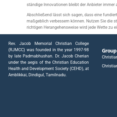
ständige Innovationen bleibt der Anbieter immer a
Abschließend lässt sich sagen, dass eine fundi
maßgeblich verbessern können. Nutzen Sie die st
richtigen Herangehensweise wird jede Wette zu 
Rev. Jacob Memorial Christian College
Group 
(RJMCC) was founded in the year 1997-98
by late Padmabhushan. Dr. Jacob Cherian
Christia
under the aegis of the Christian Education
Christia
Health and Development Society (CEHD), at
Amblikkai, Dindigul, Tamilnadu.