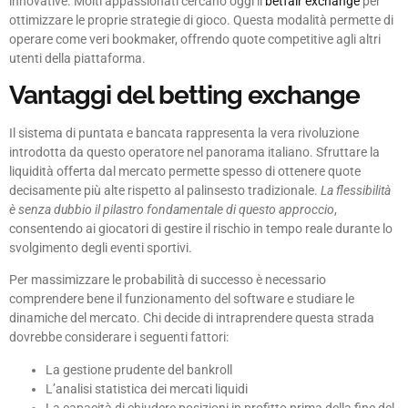
innovative. Molti appassionati cercano oggi il
betfair exchange
per
ottimizzare le proprie strategie di gioco. Questa modalità permette di
operare come veri bookmaker, offrendo quote competitive agli altri
utenti della piattaforma.
Vantaggi del betting exchange
Il sistema di puntata e bancata rappresenta la vera rivoluzione
introdotta da questo operatore nel panorama italiano. Sfruttare la
liquidità offerta dal mercato permette spesso di ottenere quote
decisamente più alte rispetto al palinsesto tradizionale.
La flessibilità
è senza dubbio il pilastro fondamentale di questo approccio
,
consentendo ai giocatori di gestire il rischio in tempo reale durante lo
svolgimento degli eventi sportivi.
Per massimizzare le probabilità di successo è necessario
comprendere bene il funzionamento del software e studiare le
dinamiche del mercato. Chi decide di intraprendere questa strada
dovrebbe considerare i seguenti fattori:
La gestione prudente del bankroll
L’analisi statistica dei mercati liquidi
La capacità di chiudere posizioni in profitto prima della fine del