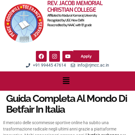
REV. JACOB MEMORIAL
CHRISTIAN COLLEGE
Affiliated to Madurai Kamaraj University
Recognized by UGC-New Delhi
Reaccredited by NAAC with 'B' grade
Apply
+91 99445 47614
info@rjmcc.ac.in
Guida Completa Al Mondo Di
Betfair In Italia
Il mercato delle scommesse sportive online ha subito una
trasformazione radicale negli ultimi anni grazie a piattaforme