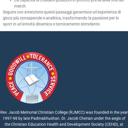
match
Seguire con attenzione questi passaggi garantisce un’esperienza di
gioco più consapevole e analitica, trasformando la passione per lo
sport in un’attività dinamica e tecnicamente stimolante.
Rev. Jacob Memorial Christian College (RJMCC) was founded in the year
1997-98 by late Padmabhushan. Dr. Jacob Cherian under the aegis of
the Christian Education Health and Development Society (CEHD), at